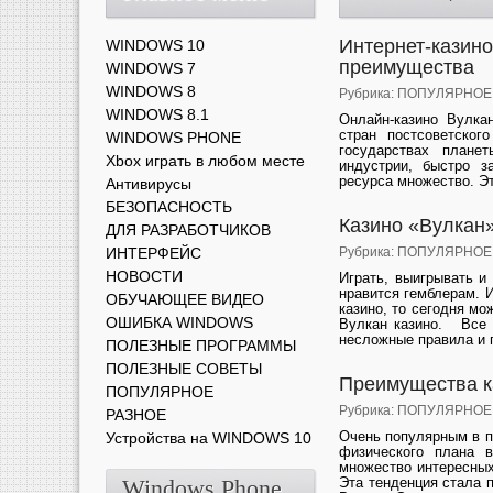
Интернет-казино
WINDOWS 10
преимущества
WINDOWS 7
WINDOWS 8
Рубрика:
ПОПУЛЯРНОЕ
WINDOWS 8.1
Онлайн-казино Вулка
стран постсоветског
WINDOWS PHONE
государствах плане
Xbox играть в любом месте
индустрии, быстро з
ресурса множество. Эт
Антивирусы
БЕЗОПАСНОСТЬ
Казино «Вулкан»
ДЛЯ РАЗРАБОТЧИКОВ
ИНТЕРФЕЙС
Рубрика:
ПОПУЛЯРНОЕ
НОВОСТИ
Играть, выигрывать и
нравится гемблерам. И
ОБУЧАЮЩЕЕ ВИДЕО
казино, то сегодня м
ОШИБКА WINDOWS
Вулкан казино. Все 
несложные правила и 
ПОЛЕЗНЫЕ ПРОГРАММЫ
ПОЛЕЗНЫЕ СОВЕТЫ
Преимущества ка
ПОПУЛЯРНОЕ
Рубрика:
ПОПУЛЯРНОЕ
РАЗНОЕ
Очень популярным в п
Устройства на WINDOWS 10
физического плана 
множество интересных
Windows Phone
Эта тенденция стала 