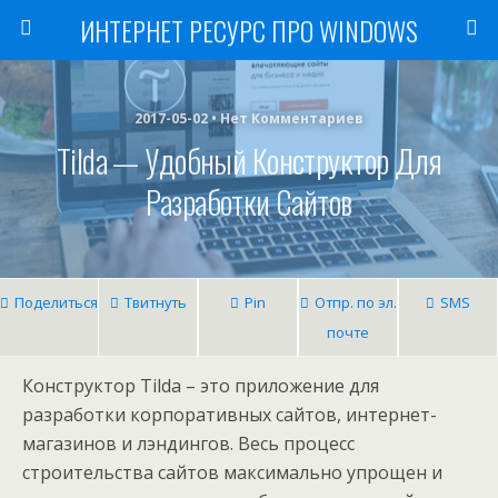
ИНТЕРНЕТ РЕСУРС ПРО WINDOWS
2017-05-02 • Нет Комментариев
Tilda — Удобный Конструктор Для
Разработки Сайтов
Поделиться
Твитнуть
Pin
Отпр. по эл.
SMS
почте
Конструктор Tilda – это приложение для
разработки корпоративных сайтов, интернет-
магазинов и лэндингов. Весь процесс
строительства сайтов максимально упрощен и