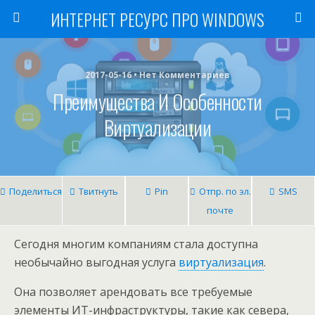
ИНТЕРНЕТ РЕСУРС ПРО WINDOWS
2017-05-16 • Нет Комментариев
Преимущества И Особенности
Виртуализации
Поделиться
Твитнуть
Pin
Отпр. по эл.
SMS
почте
Сегодня многим компаниям стала доступна
необычайно выгодная услуга
виртуализация
.
Она позволяет арендовать все требуемые
элементы ИТ-инфраструктуры, такие как севера,