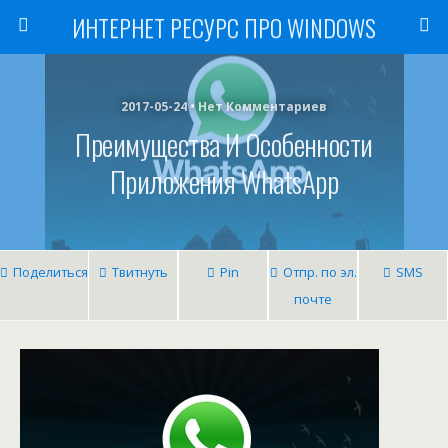
ИНТЕРНЕТ РЕСУРС ПРО WINDOWS
2017-05-24 • Нет Комментариев
Преимущества И Особенности
Приложения WhatsApp
Поделиться
Твитнуть
Pin
Отпр. по эл.
SMS
почте