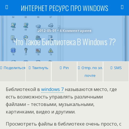
ИНТЕРНЕТ РЕСУРС ПРО WINDOWS
2012-05-01 • 6 Комментариев
Что Такое Библиотека В Windows 7?
Поделиться
Твитнуть
Pin
Отпр. по эл.
SMS
почте
Библиотекой в
windows 7
называются место, где
есть возможность управлять различными
файлами – тестовыми, музыкальными,
картинками, видео и другими.
Просмотреть файлы в библиотеке очень просто, с