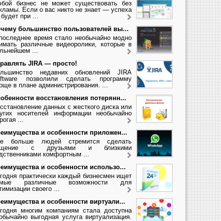
бой бизнес не может существовать без
кламы. Если о вас никто не знает — успеха
 будет при ...
чему большинство пользователей вы...
последнее время стало необычайно модно
имать различные видеоролики, которые в
льнейшем ...
равлять JIRA — просто!
льшинство недавних обновлений JIRA
ftware позволили сделать программу
още в плане администрирования. ...
обенности восстановления потерянн...
сстановление данных с жесткого диска или
угих носителей информации необычайно
рогая ...
еимущества и особенности приложен...
се больше людей стремится сделать
бщение с друзьями и близкими
дственниками комфортным ...
еимущества и особенности использо...
годня практически каждый бизнесмен ищет
амые различные возможности для
тимизации своего ...
еимущества и особенности виртуали...
годня многим компаниям стала доступна
обычайно выгодная услуга виртуализация.