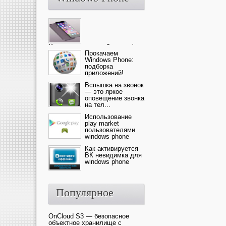
Ультрасовременный смартфон
— это новика от компании Ap...
Прокачаем
Windows Phone:
подборка
приложений!
Вспышка на звонок
— это яркое
оповещение звонка
на тел...
Использование
play market
пользователями
windows phone
Как активируется
ВК невидимка для
windows phone
Популярное
OnCloud S3 — безопасное
объектное хранилище с