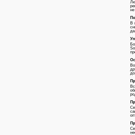
Лю
ре
не
По
В 
сн
да
Уп
Бо
So
пр
Ос
Во
др
до
Пр
В
о
ро
Пр
Се
с
оп
Пр
Се
не