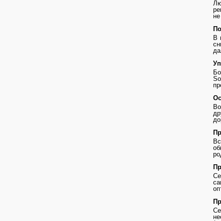
Лю
ре
не
По
В 
сн
да
Уп
Бо
So
пр
Ос
Во
др
до
Пр
В
о
ро
Пр
Се
с
оп
Пр
Се
не