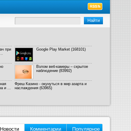
ач при
Google Play Market
(168101)
..
но
Взлом веб-камеры – скрытое
наблюдение
(83992)
ная
Фреш Казино - окунуться в мир азарта и
 и ...
наслаждения
(63965)
Новости
Комментарии
Популярное