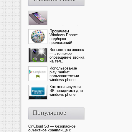
Ультрасовременный смартфон
— это новика от компании Ap...
Прокачаем
Windows Phone:
подборка
приложений!
Вспышка на звонок
— это яркое
оповещение звонка
на тел...
Использование
play market
пользователями
windows phone
Как активируется
ВК невидимка для
windows phone
Популярное
OnCloud S3 — безопасное
объектное хранилище с