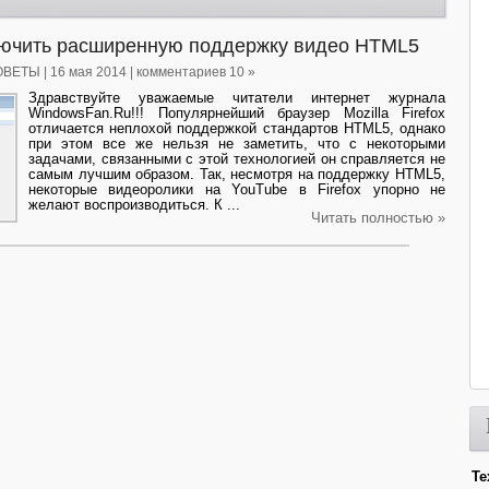
включить расширенную поддержку видео HTML5
ОВЕТЫ
| 16 мая 2014 | комментариев 10 »
Здравствуйте уважаемые читатели интернет журнала
WindоwsFan.Ru!!! Популярнейший браузер Mozilla Firefox
отличается неплохой поддержкой стандартов HTML5, однако
при этом все же нельзя не заметить, что с некоторыми
задачами, связанными с этой технологией он справляется не
самым лучшим образом. Так, несмотря на поддержку HTML5,
некоторые видеоролики на YouTube в Firefox упорно не
желают воспроизводиться. К ...
Читать полностью »
Те