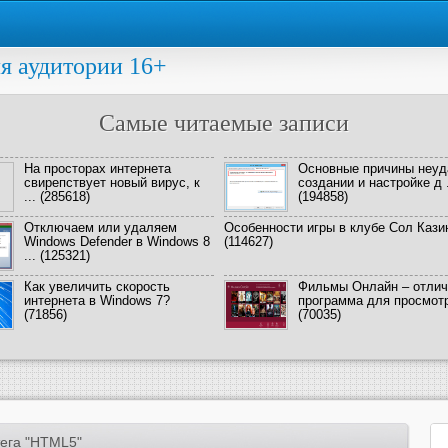
я аудитории 16+
Самые читаемые записи
На просторах интернета
Основные причины неуд
свирепствует новый вирус, к
создании и настройке д .
...
(285618)
(194858)
Отключаем или удаляем
Особенности игры в клубе Сол Кази
Windows Defender в Windows 8
(114627)
...
(125321)
Как увеличить скорость
Фильмы Онлайн – отлич
интернета в Windows 7?
программа для просмотра
(71856)
(70035)
ега "HTML5"