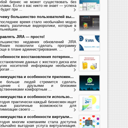
бой бизнес не может существовать без
кламы. Если о вас никто не знает — успеха
 будет при ...
чему большинство пользователей вы...
последнее время стало необычайно модно
имать различные видеоролики, которые в
льнейшем ...
равлять JIRA — просто!
льшинство недавних обновлений JIRA
ftware позволили сделать программу
още в плане администрирования. ...
обенности восстановления потерянн...
сстановление данных с жесткого диска или
угих носителей информации необычайно
рогая ...
еимущества и особенности приложен...
се больше людей стремится сделать
бщение с друзьями и близкими
дственниками комфортным ...
еимущества и особенности использо...
годня практически каждый бизнесмен ищет
амые различные возможности для
тимизации своего ...
еимущества и особенности виртуали...
годня многим компаниям стала доступна
обычайно выгодная услуга виртуализация.