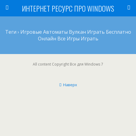
ИНТЕРНЕТ РЕСУРС ПРО WINDOWS
Теги › Игровые Автоматы Вулкан Играть Бесплатно
Онлайн Все Игры Играть
All content Copyright Все для Windows 7
Наверх