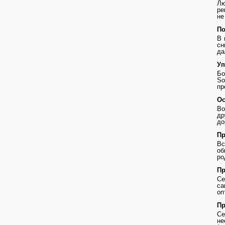
Лю
ре
не
По
В 
сн
да
Уп
Бо
So
пр
Ос
Во
др
до
Пр
В
о
ро
Пр
Се
с
оп
Пр
Се
не