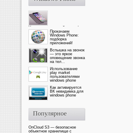
Ультрасовременный смартфон
— это новика от компании Ap...
Прокачаем
Windows Phone:
подборка
приложений!
Вспышка на звонок
— это яркое
оповещение звонка
на тел...
Использование
play market
пользователями
windows phone
Как активируется
ВК невидимка для
windows phone
Популярное
OnCloud S3 — безопасное
объектное хранилище с