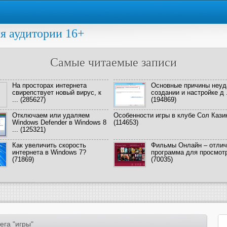
я аудитории 16+
Самые читаемые записи
На просторах интернета
Основные причины неуд
свирепствует новый вирус, к
создании и настройке д .
...
(285627)
(194869)
Отключаем или удаляем
Особенности игры в клубе Сол Кази
Windows Defender в Windows 8
(114653)
...
(125321)
Как увеличить скорость
Фильмы Онлайн – отлич
интернета в Windows 7?
программа для просмотра
(71869)
(70035)
ега "игры"