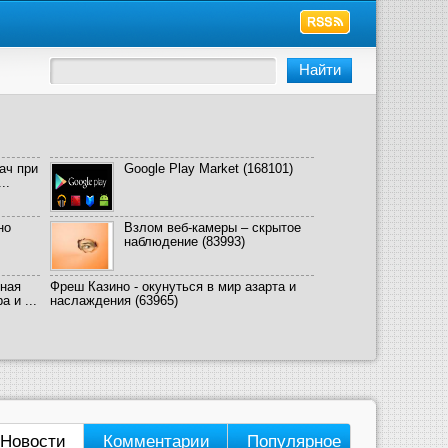
ач при
Google Play Market
(168101)
..
но
Взлом веб-камеры – скрытое
наблюдение
(83993)
ная
Фреш Казино - окунуться в мир азарта и
 и ...
наслаждения
(63965)
Новости
Комментарии
Популярное