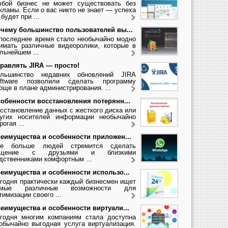
бой бизнес не может существовать без
кламы. Если о вас никто не знает — успеха
 будет при ...
чему большинство пользователей вы...
последнее время стало необычайно модно
имать различные видеоролики, которые в
льнейшем ...
равлять JIRA — просто!
льшинство недавних обновлений JIRA
ftware позволили сделать программу
още в плане администрирования. ...
обенности восстановления потерянн...
сстановление данных с жесткого диска или
угих носителей информации необычайно
рогая ...
еимущества и особенности приложен...
се больше людей стремится сделать
бщение с друзьями и близкими
дственниками комфортным ...
еимущества и особенности использо...
годня практически каждый бизнесмен ищет
амые различные возможности для
тимизации своего ...
еимущества и особенности виртуали...
годня многим компаниям стала доступна
обычайно выгодная услуга виртуализация.