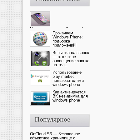
Ультрасовременный смартфон
— это новика от компании Ap...
Прокачаем
Windows Phone:
подборка
приложений!
Вспышка на звонок
— это яркое
оповещение звонка
на тел...
Использование
play market
пользователями
windows phone
Как активируется
ВК невидимка для
windows phone
Популярное
OnCloud S3 — безопасное
объектное хранилище с