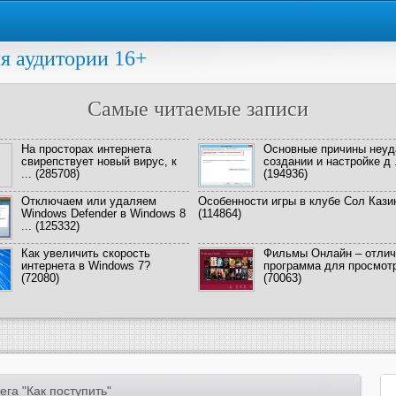
я аудитории 16+
Самые читаемые записи
На просторах интернета
Основные причины неуд
свирепствует новый вирус, к
создании и настройке д .
...
(285708)
(194936)
Отключаем или удаляем
Особенности игры в клубе Сол Кази
Windows Defender в Windows 8
(114864)
...
(125332)
Как увеличить скорость
Фильмы Онлайн – отлич
интернета в Windows 7?
программа для просмотра
(72080)
(70063)
га "Как поступить"