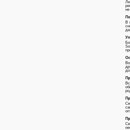
Лю
ре
не
По
В 
сн
да
Уп
Бо
So
пр
Ос
Во
др
до
Пр
В
о
ро
Пр
Се
с
оп
Пр
Се
не