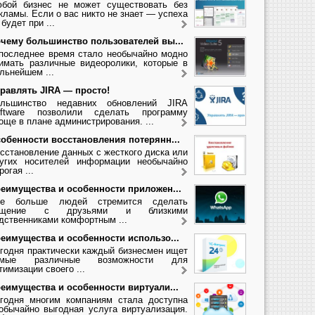
бой бизнес не может существовать без
кламы. Если о вас никто не знает — успеха
 будет при ...
чему большинство пользователей вы...
последнее время стало необычайно модно
имать различные видеоролики, которые в
льнейшем ...
равлять JIRA — просто!
льшинство недавних обновлений JIRA
ftware позволили сделать программу
още в плане администрирования. ...
обенности восстановления потерянн...
сстановление данных с жесткого диска или
угих носителей информации необычайно
рогая ...
еимущества и особенности приложен...
се больше людей стремится сделать
бщение с друзьями и близкими
дственниками комфортным ...
еимущества и особенности использо...
годня практически каждый бизнесмен ищет
амые различные возможности для
тимизации своего ...
еимущества и особенности виртуали...
годня многим компаниям стала доступна
обычайно выгодная услуга виртуализация.