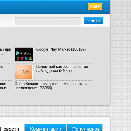
ач при
Google Play Market
(168107)
..
но
Взлом веб-камеры – скрытое
наблюдение
(84007)
ная
Фреш Казино - окунуться в мир азарта и
 и ...
наслаждения
(63966)
Новости
Комментарии
Популярное