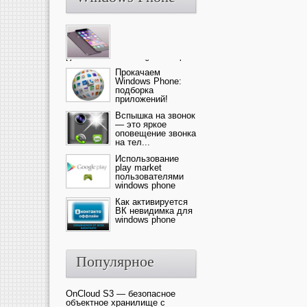
Ультрасовременный смартфон
— это новика от компании Ap...
Прокачаем
Windows Phone:
подборка
приложений!
Вспышка на звонок
— это яркое
оповещение звонка
на тел...
Использование
play market
пользователями
windows phone
Как активируется
ВК невидимка для
windows phone
Популярное
OnCloud S3 — безопасное
объектное хранилище с