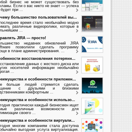
бой бизнес не может существовать без
кламы. Если о вас никто не знает — успеха
 будет при ...
чему большинство пользователей вы...
последнее время стало необычайно модно
имать различные видеоролики, которые в
льнейшем ...
равлять JIRA — просто!
льшинство недавних обновлений JIRA
ftware позволили сделать программу
още в плане администрирования. ...
обенности восстановления потерянн...
сстановление данных с жесткого диска или
угих носителей информации необычайно
рогая ...
еимущества и особенности приложен...
се больше людей стремится сделать
бщение с друзьями и близкими
дственниками комфортным ...
еимущества и особенности использо...
годня практически каждый бизнесмен ищет
амые различные возможности для
тимизации своего ...
еимущества и особенности виртуали...
годня многим компаниям стала доступна
обычайно выгодная услуга виртуализация.