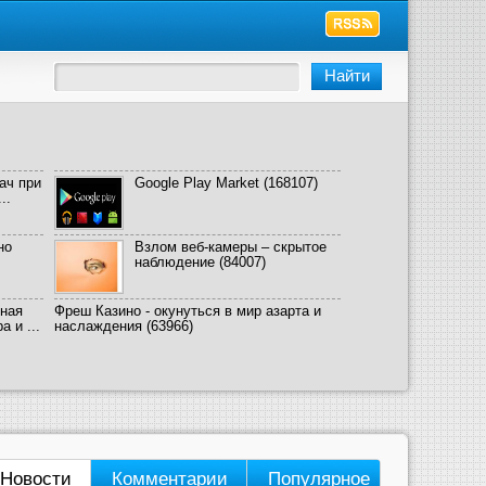
ач при
Google Play Market
(168107)
..
но
Взлом веб-камеры – скрытое
наблюдение
(84007)
ная
Фреш Казино - окунуться в мир азарта и
 и ...
наслаждения
(63966)
Новости
Комментарии
Популярное