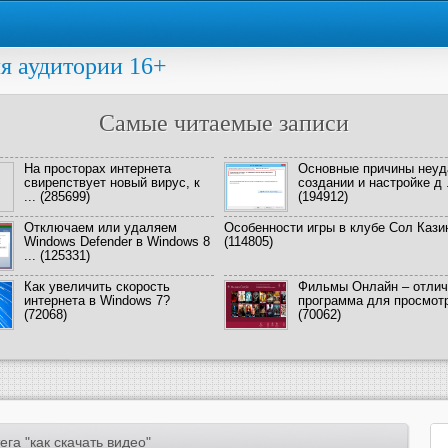
я аудитории 16+
Самые читаемые записи
На просторах интернета
Основные причины неуд
свирепствует новый вирус, к
создании и настройке д .
...
(285699)
(194912)
Отключаем или удаляем
Особенности игры в клубе Сол Кази
Windows Defender в Windows 8
(114805)
...
(125331)
Как увеличить скорость
Фильмы Онлайн – отлич
интернета в Windows 7?
программа для просмотра
(72068)
(70062)
га "как скачать видео"