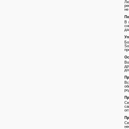
Лю
ре
не
По
В 
сн
да
Уп
Бо
So
пр
Ос
Во
др
до
Пр
В
о
ро
Пр
Се
с
оп
Пр
Се
не