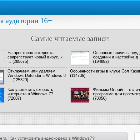
я аудитории 16+
Самые читаемые записи
На просторах интернета
Основные причины неуд
свирепствует новый вирус, к
создании и настройке д .
...
(285675)
(194892)
Отключаем или удаляем
Особенности игры в клубе Сол Кази
Windows Defender в Windows 8
(114706)
...
(125329)
Как увеличить скорость
Фильмы Онлайн – отлич
интернета в Windows 7?
программа для просмотра
(72007)
(70056)
ега "Как установить видеокодеки в Windows7?"