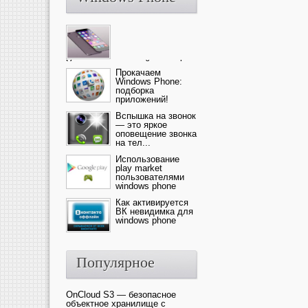
Ультрасовременный смартфон
— это новика от компании Ap...
Прокачаем
Windows Phone:
подборка
приложений!
Вспышка на звонок
— это яркое
оповещение звонка
на тел...
Использование
play market
пользователями
windows phone
Как активируется
ВК невидимка для
windows phone
Популярное
OnCloud S3 — безопасное
объектное хранилище с