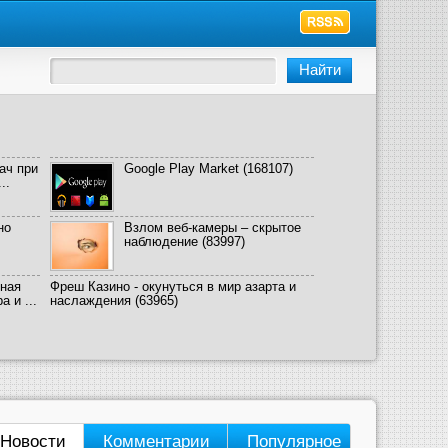
ач при
Google Play Market
(168107)
..
но
Взлом веб-камеры – скрытое
наблюдение
(83997)
ная
Фреш Казино - окунуться в мир азарта и
 и ...
наслаждения
(63965)
Новости
Комментарии
Популярное