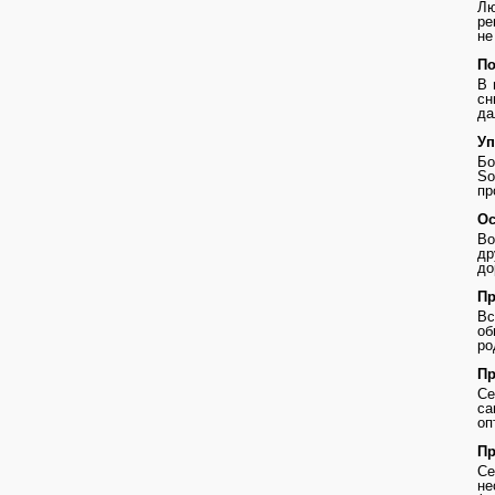
Лю
ре
не
По
В 
сн
да
Уп
Бо
So
пр
Ос
Во
др
до
Пр
В
о
ро
Пр
Се
с
оп
Пр
Се
не