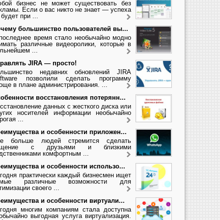
бой бизнес не может существовать без
кламы. Если о вас никто не знает — успеха
 будет при ...
чему большинство пользователей вы...
последнее время стало необычайно модно
имать различные видеоролики, которые в
льнейшем ...
равлять JIRA — просто!
льшинство недавних обновлений JIRA
ftware позволили сделать программу
още в плане администрирования. ...
обенности восстановления потерянн...
сстановление данных с жесткого диска или
угих носителей информации необычайно
рогая ...
еимущества и особенности приложен...
се больше людей стремится сделать
бщение с друзьями и близкими
дственниками комфортным ...
еимущества и особенности использо...
годня практически каждый бизнесмен ищет
амые различные возможности для
тимизации своего ...
еимущества и особенности виртуали...
годня многим компаниям стала доступна
обычайно выгодная услуга виртуализация.