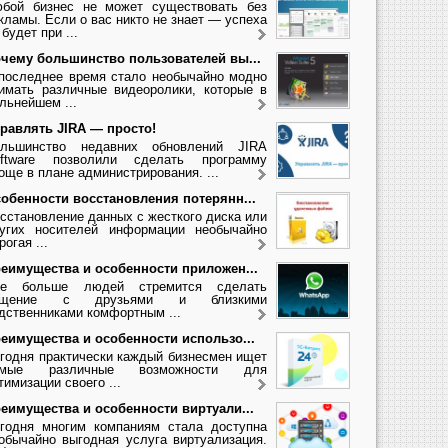
бой бизнес не может существовать без
кламы. Если о вас никто не знает — успеха
 будет при ...
чему большинство пользователей вы...
последнее время стало необычайно модно
имать различные видеоролики, которые в
льнейшем ...
равлять JIRA — просто!
льшинство недавних обновлений JIRA
ftware позволили сделать программу
още в плане администрирования. ...
обенности восстановления потерянн...
сстановление данных с жесткого диска или
угих носителей информации необычайно
рогая ...
еимущества и особенности приложен...
се больше людей стремится сделать
бщение с друзьями и близкими
дственниками комфортным ...
еимущества и особенности использо...
годня практически каждый бизнесмен ищет
амые различные возможности для
тимизации своего ...
еимущества и особенности виртуали...
годня многим компаниям стала доступна
обычайно выгодная услуга виртуализация.