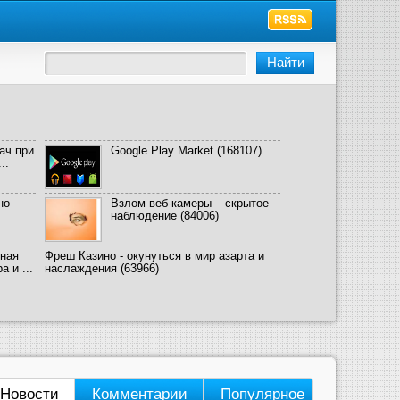
ач при
Google Play Market
(168107)
..
но
Взлом веб-камеры – скрытое
наблюдение
(84006)
ная
Фреш Казино - окунуться в мир азарта и
 и ...
наслаждения
(63966)
Новости
Комментарии
Популярное