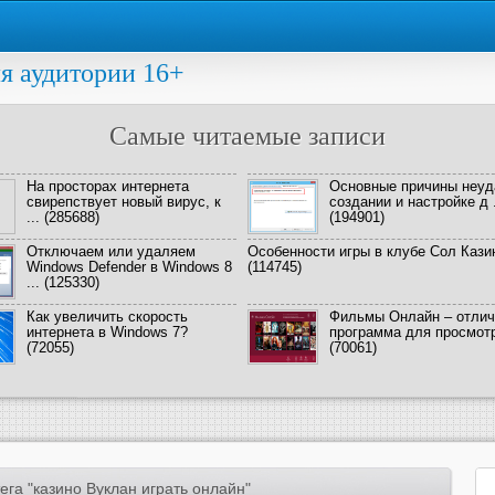
я аудитории 16+
Самые читаемые записи
На просторах интернета
Основные причины неуд
свирепствует новый вирус, к
создании и настройке д .
...
(285688)
(194901)
Отключаем или удаляем
Особенности игры в клубе Сол Кази
Windows Defender в Windows 8
(114745)
...
(125330)
Как увеличить скорость
Фильмы Онлайн – отлич
интернета в Windows 7?
программа для просмотра
(72055)
(70061)
га "казино Вуклан играть онлайн"