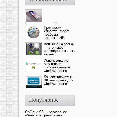
Ультрасовременный смартфон
— это новика от компании Ap...
Прокачаем
Windows Phone:
подборка
приложений!
Вспышка на звонок
— это яркое
оповещение звонка
на тел...
Использование
play market
пользователями
windows phone
Как активируется
ВК невидимка для
windows phone
Популярное
OnCloud S3 — безопасное
объектное хранилище с