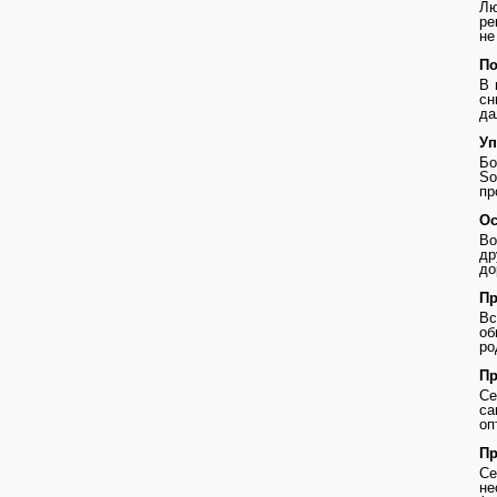
Лю
ре
не
По
В 
сн
да
Уп
Бо
So
пр
Ос
Во
др
до
Пр
В
о
ро
Пр
Се
с
оп
Пр
Се
не