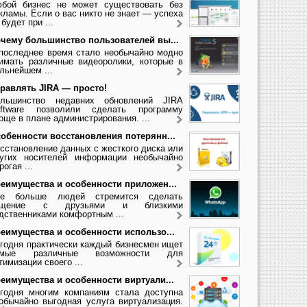
бой бизнес не может существовать без
кламы. Если о вас никто не знает — успеха
 будет при ...
чему большинство пользователей вы...
последнее время стало необычайно модно
имать различные видеоролики, которые в
льнейшем ...
равлять JIRA — просто!
льшинство недавних обновлений JIRA
ftware позволили сделать программу
още в плане администрирования. ...
обенности восстановления потерянн...
сстановление данных с жесткого диска или
угих носителей информации необычайно
рогая ...
еимущества и особенности приложен...
се больше людей стремится сделать
бщение с друзьями и близкими
дственниками комфортным ...
еимущества и особенности использо...
годня практически каждый бизнесмен ищет
амые различные возможности для
тимизации своего ...
еимущества и особенности виртуали...
годня многим компаниям стала доступна
обычайно выгодная услуга виртуализация.