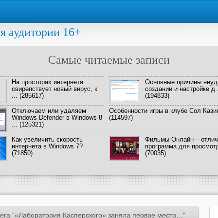
я аудитории 16+
Самые читаемые записи
На просторах интернета
Основные причины неуд
свирепствует новый вирус, к
создании и настройке д .
...
(285617)
(194833)
Отключаем или удаляем
Особенности игры в клубе Сол Кази
Windows Defender в Windows 8
(114597)
...
(125321)
Как увеличить скорость
Фильмы Онлайн – отлич
интернета в Windows 7?
программа для просмотра
(71850)
(70035)
ега "«Лaборaтория Кaсперского» заняла первое место…"