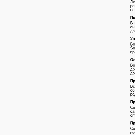
Лю
ре
не
По
В 
сн
да
Уп
Бо
So
пр
Ос
Во
др
до
Пр
В
о
ро
Пр
Се
с
оп
Пр
Се
не