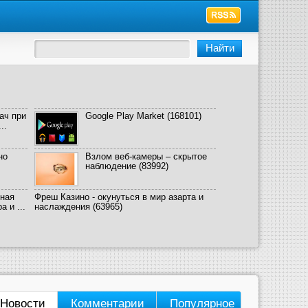
ач при
Google Play Market
(168101)
..
но
Взлом веб-камеры – скрытое
наблюдение
(83992)
ная
Фреш Казино - окунуться в мир азарта и
 и ...
наслаждения
(63965)
Новости
Комментарии
Популярное