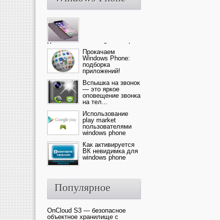
Ультрасовременный смартфон
— это новика от компании Ap...
Прокачаем
Windows Phone:
подборка
приложений!
Вспышка на звонок
— это яркое
оповещение звонка
на тел...
Использование
play market
пользователями
windows phone
Как активируется
ВК невидимка для
windows phone
Популярное
OnCloud S3 — безопасное
объектное хранилище с