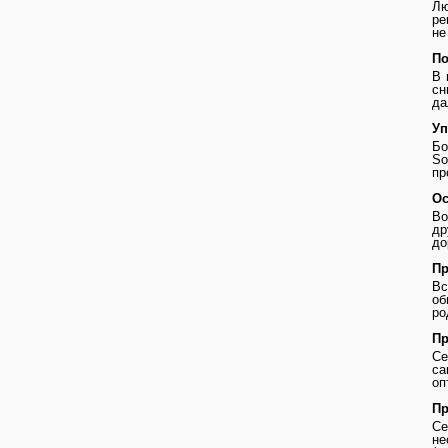
Лю
ре
не
По
В 
сн
да
Уп
Бо
So
пр
Ос
Во
др
до
Пр
В
о
ро
Пр
Се
с
оп
Пр
Се
не