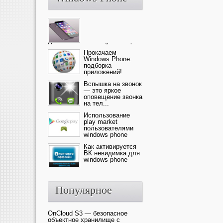
Ультрасовременный смартфон
— это новика от компании Ap...
Прокачаем
Windows Phone:
подборка
приложений!
Вспышка на звонок
— это яркое
оповещение звонка
на тел...
Использование
play market
пользователями
windows phone
Как активируется
ВК невидимка для
windows phone
Популярное
OnCloud S3 — безопасное
объектное хранилище с