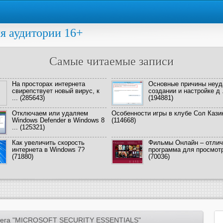
я аудитории 16+
Самые читаемые записи
На просторах интернета
Основные причины неуд
свирепствует новый вирус, к
создании и настройке д .
...
(285643)
(194881)
Отключаем или удаляем
Особенности игры в клубе Сол Кази
Windows Defender в Windows 8
(114668)
...
(125321)
Как увеличить скорость
Фильмы Онлайн – отлич
интернета в Windows 7?
программа для просмотра
(71880)
(70036)
тега "MICROSOFT SECURITY ESSENTIALS"