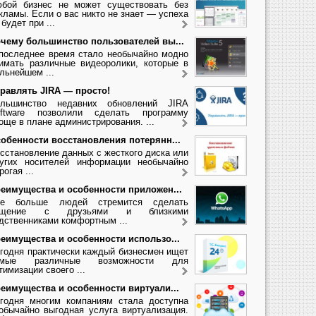
бой бизнес не может существовать без
кламы. Если о вас никто не знает — успеха
 будет при ...
чему большинство пользователей вы...
последнее время стало необычайно модно
имать различные видеоролики, которые в
льнейшем ...
равлять JIRA — просто!
льшинство недавних обновлений JIRA
ftware позволили сделать программу
още в плане администрирования. ...
обенности восстановления потерянн...
сстановление данных с жесткого диска или
угих носителей информации необычайно
рогая ...
еимущества и особенности приложен...
се больше людей стремится сделать
бщение с друзьями и близкими
дственниками комфортным ...
еимущества и особенности использо...
годня практически каждый бизнесмен ищет
амые различные возможности для
тимизации своего ...
еимущества и особенности виртуали...
годня многим компаниям стала доступна
обычайно выгодная услуга виртуализация.