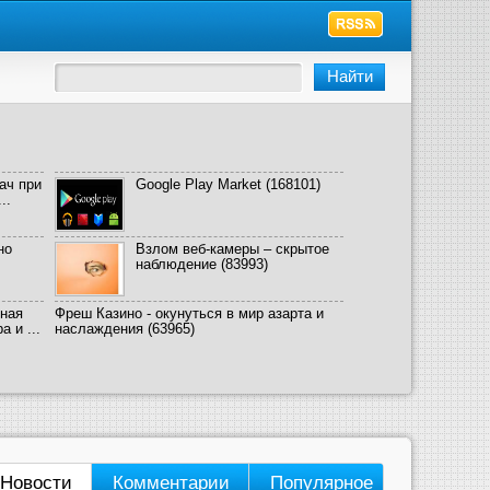
ач при
Google Play Market
(168101)
..
но
Взлом веб-камеры – скрытое
наблюдение
(83993)
ная
Фреш Казино - окунуться в мир азарта и
 и ...
наслаждения
(63965)
Новости
Комментарии
Популярное