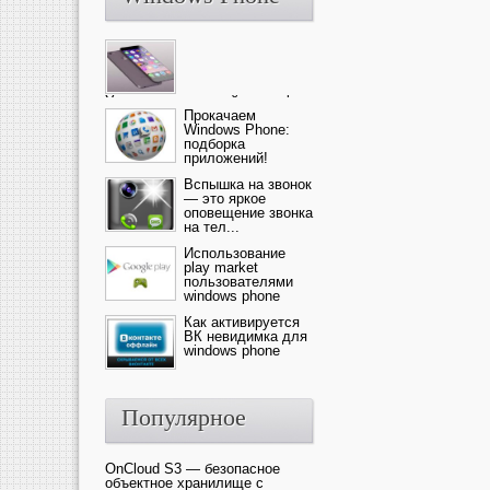
Ультрасовременный смартфон
— это новика от компании Ap...
Прокачаем
Windows Phone:
подборка
приложений!
Вспышка на звонок
— это яркое
оповещение звонка
на тел...
Использование
play market
пользователями
windows phone
Как активируется
ВК невидимка для
windows phone
Популярное
OnCloud S3 — безопасное
объектное хранилище с