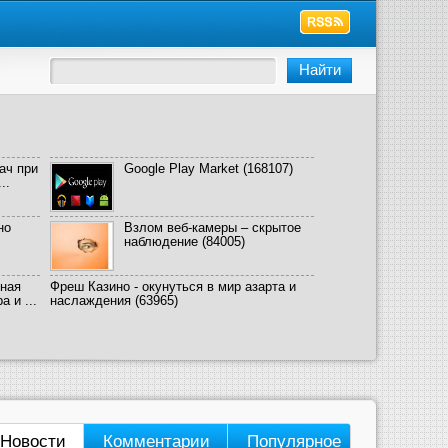
ач при
Google Play Market
(168107)
..
но
Взлом веб-камеры – скрытое
наблюдение
(84005)
ная
Фреш Казино - окунуться в мир азарта и
 и ...
наслаждения
(63965)
Новости
Комментарии
Популярное