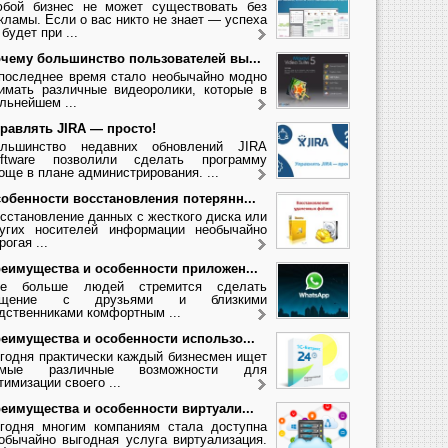
бой бизнес не может существовать без
кламы. Если о вас никто не знает — успеха
 будет при ...
чему большинство пользователей вы...
последнее время стало необычайно модно
имать различные видеоролики, которые в
льнейшем ...
равлять JIRA — просто!
льшинство недавних обновлений JIRA
ftware позволили сделать программу
още в плане администрирования. ...
обенности восстановления потерянн...
сстановление данных с жесткого диска или
угих носителей информации необычайно
рогая ...
еимущества и особенности приложен...
се больше людей стремится сделать
бщение с друзьями и близкими
дственниками комфортным ...
еимущества и особенности использо...
годня практически каждый бизнесмен ищет
амые различные возможности для
тимизации своего ...
еимущества и особенности виртуали...
годня многим компаниям стала доступна
обычайно выгодная услуга виртуализация.