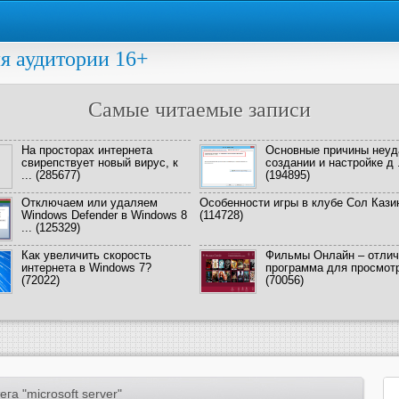
я аудитории 16+
Самые читаемые записи
На просторах интернета
Основные причины неуд
свирепствует новый вирус, к
создании и настройке д .
...
(285677)
(194895)
Отключаем или удаляем
Особенности игры в клубе Сол Кази
Windows Defender в Windows 8
(114728)
...
(125329)
Как увеличить скорость
Фильмы Онлайн – отлич
интернета в Windows 7?
программа для просмотра
(72022)
(70056)
га "microsoft server"