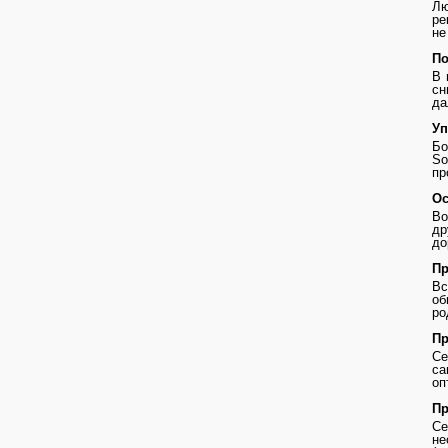
Лю
ре
не
По
В 
сн
да
Уп
Бо
So
пр
Ос
Во
др
до
Пр
В
о
ро
Пр
Се
с
оп
Пр
Се
не