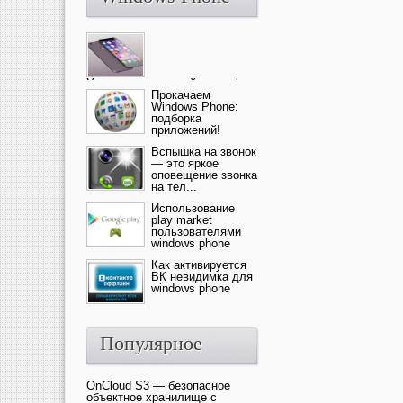
Ультрасовременный смартфон
— это новика от компании Ap...
Прокачаем
Windows Phone:
подборка
приложений!
Вспышка на звонок
— это яркое
оповещение звонка
на тел...
Использование
play market
пользователями
windows phone
Как активируется
ВК невидимка для
windows phone
Популярное
OnCloud S3 — безопасное
объектное хранилище с