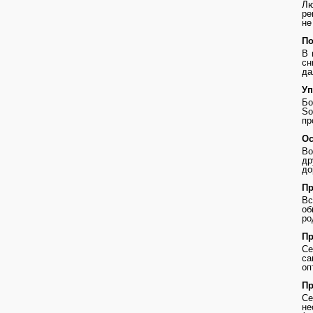
Лю
ре
не
По
В 
сн
да
Уп
Бо
So
пр
Ос
Во
др
до
Пр
В
о
ро
Пр
Се
с
оп
Пр
Се
не