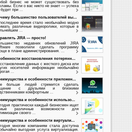
бой бизнес не может существовать без
кламы. Если о вас никто не знает — успеха
 будет при ...
чему большинство пользователей вы...
последнее время стало необычайно модно
имать различные видеоролики, которые в
льнейшем ...
равлять JIRA — просто!
льшинство недавних обновлений JIRA
ftware позволили сделать программу
още в плане администрирования. ...
обенности восстановления потерянн...
сстановление данных с жесткого диска или
угих носителей информации необычайно
рогая ...
еимущества и особенности приложен...
се больше людей стремится сделать
бщение с друзьями и близкими
дственниками комфортным ...
еимущества и особенности использо...
годня практически каждый бизнесмен ищет
амые различные возможности для
тимизации своего ...
еимущества и особенности виртуали...
годня многим компаниям стала доступна
обычайно выгодная услуга виртуализация.