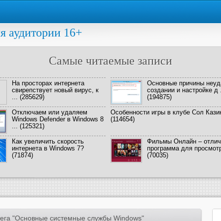
я аудитории 16+
Самые читаемые записи
На просторах интернета
Основные причины неуд
свирепствует новый вирус, к
создании и настройке д .
...
(285629)
(194875)
Отключаем или удаляем
Особенности игры в клубе Сол Кази
Windows Defender в Windows 8
(114654)
...
(125321)
Как увеличить скорость
Фильмы Онлайн – отлич
интернета в Windows 7?
программа для просмотра
(71874)
(70035)
ега "Основные системные службы Windows"