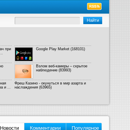
ач при
Google Play Market
(168101)
..
но
Взлом веб-камеры – скрытое
наблюдение
(83993)
ная
Фреш Казино - окунуться в мир азарта и
 и ...
наслаждения
(63965)
Новости
Комментарии
Популярное