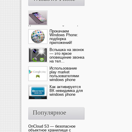
Ультрасовременный смартфон
— это новика от компании Ap...
Прокачаем
Windows Phone:
подборка
приложений!
Вспышка на звонок
— это яркое
оповещение звонка
на тел...
Использование
play market
пользователями
windows phone
Как активируется
ВК невидимка для
windows phone
Популярное
OnCloud S3 — безопасное
объектное хранилище с