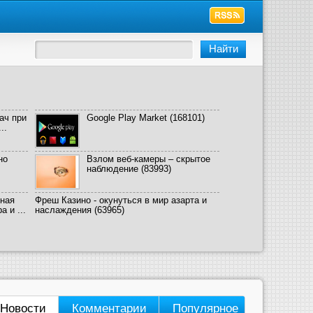
ач при
Google Play Market
(168101)
..
но
Взлом веб-камеры – скрытое
наблюдение
(83993)
ная
Фреш Казино - окунуться в мир азарта и
 и ...
наслаждения
(63965)
Новости
Комментарии
Популярное