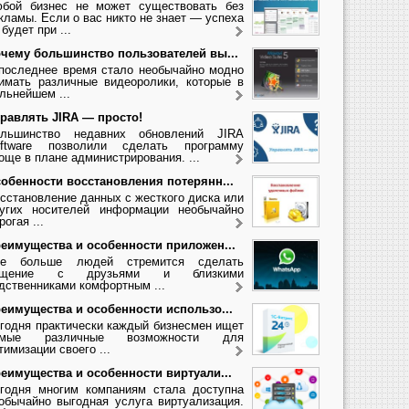
бой бизнес не может существовать без
кламы. Если о вас никто не знает — успеха
 будет при ...
чему большинство пользователей вы...
последнее время стало необычайно модно
имать различные видеоролики, которые в
льнейшем ...
равлять JIRA — просто!
льшинство недавних обновлений JIRA
ftware позволили сделать программу
още в плане администрирования. ...
обенности восстановления потерянн...
сстановление данных с жесткого диска или
угих носителей информации необычайно
рогая ...
еимущества и особенности приложен...
се больше людей стремится сделать
бщение с друзьями и близкими
дственниками комфортным ...
еимущества и особенности использо...
годня практически каждый бизнесмен ищет
амые различные возможности для
тимизации своего ...
еимущества и особенности виртуали...
годня многим компаниям стала доступна
обычайно выгодная услуга виртуализация.