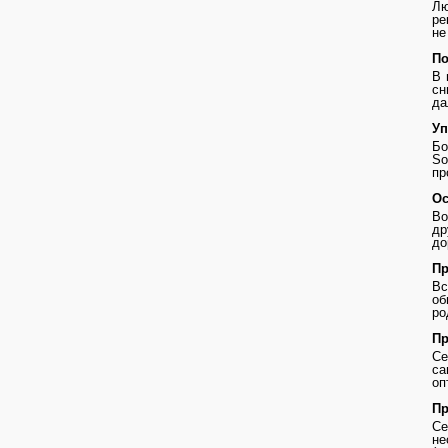
Лю
ре
не
По
В 
сн
да
Уп
Бо
So
пр
Ос
Во
др
до
Пр
В
о
ро
Пр
Се
с
оп
Пр
Се
не