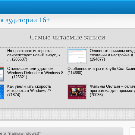
я аудитории 16+
Самые читаемые записи
На просторах интернета
Основные причины неуд
свирепствует новый вирус, к
создании и настройке д .
...
(285637)
(194877)
Отключаем или удаляем
Особенности игры в клубе Сол Кази
Windows Defender в Windows 8
(114660)
...
(125321)
Как увеличить скорость
Фильмы Онлайн – отлич
интернета в Windows 7?
программа для просмотра
(71874)
(70036)
ега "папкаwindows8"