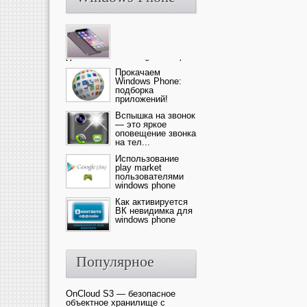
Ультрасовременный смартфон
— это новика от компании Ap...
Прокачаем
Windows Phone:
подборка
приложений!
Вспышка на звонок
— это яркое
оповещение звонка
на тел...
Использование
play market
пользователями
windows phone
Как активируется
ВК невидимка для
windows phone
Популярное
OnCloud S3 — безопасное
объектное хранилище с