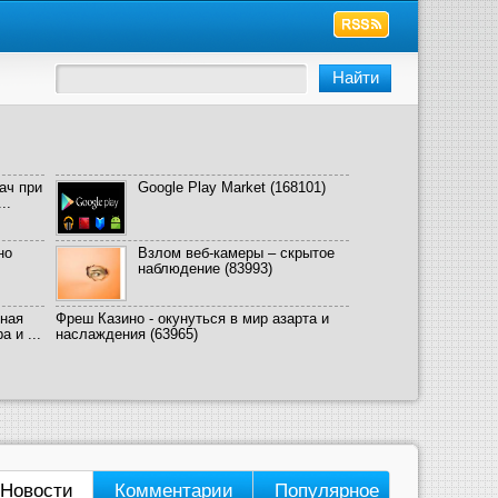
ач при
Google Play Market
(168101)
..
но
Взлом веб-камеры – скрытое
наблюдение
(83993)
ная
Фреш Казино - окунуться в мир азарта и
 и ...
наслаждения
(63965)
Новости
Комментарии
Популярное