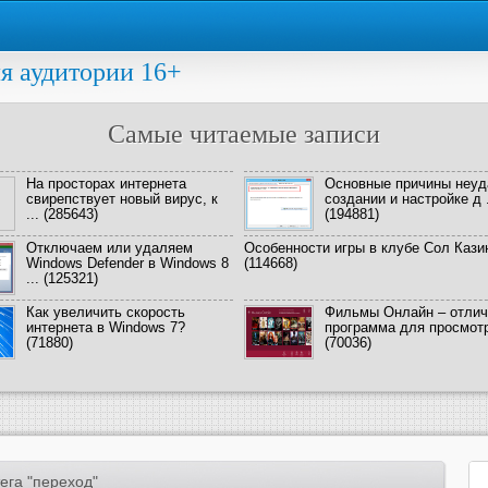
я аудитории 16+
Самые читаемые записи
На просторах интернета
Основные причины неуд
свирепствует новый вирус, к
создании и настройке д .
...
(285643)
(194881)
Отключаем или удаляем
Особенности игры в клубе Сол Кази
Windows Defender в Windows 8
(114668)
...
(125321)
Как увеличить скорость
Фильмы Онлайн – отлич
интернета в Windows 7?
программа для просмотра
(71880)
(70036)
ега "переход"