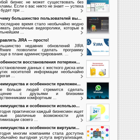
бой бизнес не может существовать без
кламы. Если о вас никто не знает — успеха
 будет при ...
чему большинство пользователей вы...
последнее время стало необычайно модно
имать различные видеоролики, которые в
льнейшем ...
равлять JIRA — просто!
льшинство недавних обновлений JIRA
ftware позволили сделать программу
още в плане администрирования. ...
обенности восстановления потерянн...
сстановление данных с жесткого диска или
угих носителей информации необычайно
рогая ...
еимущества и особенности приложен...
се больше людей стремится сделать
бщение с друзьями и близкими
дственниками комфортным ...
еимущества и особенности использо...
годня практически каждый бизнесмен ищет
амые различные возможности для
тимизации своего ...
еимущества и особенности виртуали...
годня многим компаниям стала доступна
обычайно выгодная услуга виртуализация.