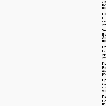
Лю
ре
не
По
В 
сн
да
Уп
Бо
So
пр
Ос
Во
др
до
Пр
В
о
ро
Пр
Се
с
оп
Пр
Се
не