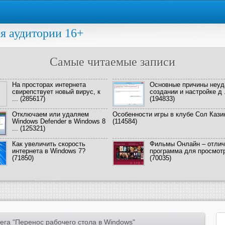
я аудитории 16+
Самые читаемые записи
На просторах интернета
Основные причины неуд
свирепствует новый вирус, к
создании и настройке д .
...
(285617)
(194833)
Отключаем или удаляем
Особенности игры в клубе Сол Кази
Windows Defender в Windows 8
(114584)
...
(125321)
Как увеличить скорость
Фильмы Онлайн – отлич
интернета в Windows 7?
программа для просмотра
(71850)
(70035)
ега "Перенос рабочего стола в Windows"