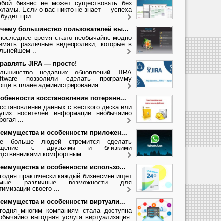
бой бизнес не может существовать без
кламы. Если о вас никто не знает — успеха
 будет при ...
чему большинство пользователей вы...
последнее время стало необычайно модно
имать различные видеоролики, которые в
льнейшем ...
равлять JIRA — просто!
льшинство недавних обновлений JIRA
ftware позволили сделать программу
още в плане администрирования. ...
обенности восстановления потерянн...
сстановление данных с жесткого диска или
угих носителей информации необычайно
рогая ...
еимущества и особенности приложен...
се больше людей стремится сделать
бщение с друзьями и близкими
дственниками комфортным ...
еимущества и особенности использо...
годня практически каждый бизнесмен ищет
амые различные возможности для
тимизации своего ...
еимущества и особенности виртуали...
годня многим компаниям стала доступна
обычайно выгодная услуга виртуализация.