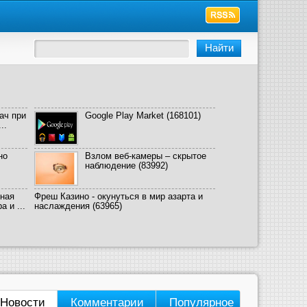
ач при
Google Play Market
(168101)
..
но
Взлом веб-камеры – скрытое
наблюдение
(83992)
ная
Фреш Казино - окунуться в мир азарта и
 и ...
наслаждения
(63965)
Новости
Комментарии
Популярное