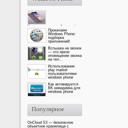
Ультрасовременный смартфон
— это новика от компании Ap...
Прокачаем
Windows Phone:
подборка
приложений!
Вспышка на звонок
— это яркое
оповещение звонка
на тел...
Использование
play market
пользователями
windows phone
Как активируется
ВК невидимка для
windows phone
Популярное
OnCloud S3 — безопасное
объектное хранилище с