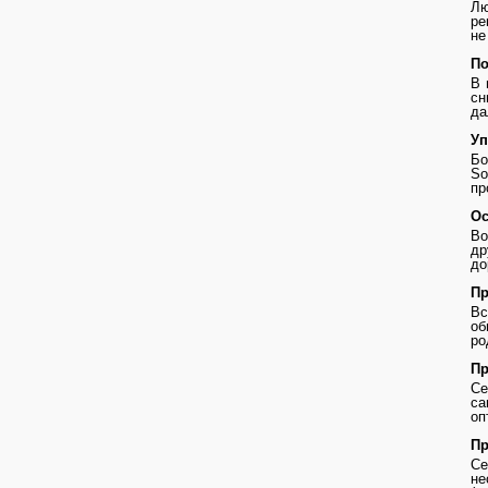
Лю
ре
не
По
В 
сн
да
Уп
Бо
So
пр
Ос
Во
др
до
Пр
В
о
ро
Пр
Се
с
оп
Пр
Се
не