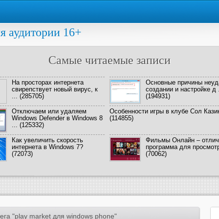
я аудитории 16+
Самые читаемые записи
На просторах интернета
Основные причины неуд
свирепствует новый вирус, к
создании и настройке д .
...
(285705)
(194931)
Отключаем или удаляем
Особенности игры в клубе Сол Кази
Windows Defender в Windows 8
(114855)
...
(125332)
Как увеличить скорость
Фильмы Онлайн – отлич
интернета в Windows 7?
программа для просмотра
(72073)
(70062)
га "play market для windows phone"