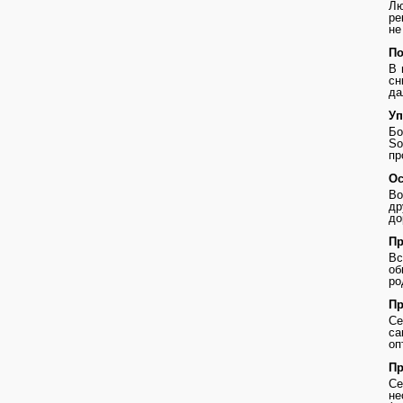
Лю
ре
не
По
В 
сн
да
Уп
Бо
So
пр
Ос
Во
др
до
Пр
В
о
ро
Пр
Се
с
оп
Пр
Се
не