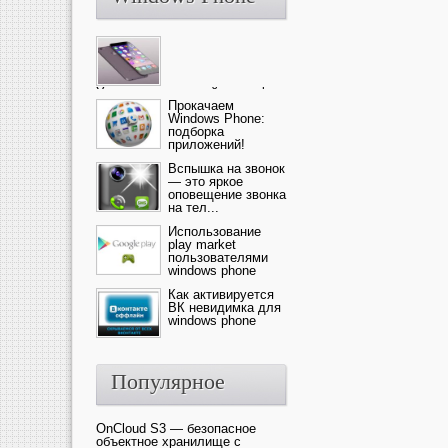
Ультрасовременный смартфон
— это новика от компании Ap...
Прокачаем
Windows Phone:
подборка
приложений!
Вспышка на звонок
— это яркое
оповещение звонка
на тел...
Использование
play market
пользователями
windows phone
Как активируется
ВК невидимка для
windows phone
Популярное
OnCloud S3 — безопасное
объектное хранилище с