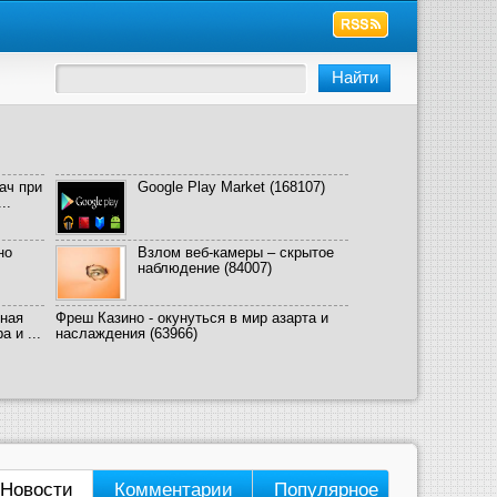
ач при
Google Play Market
(168107)
..
но
Взлом веб-камеры – скрытое
наблюдение
(84007)
ная
Фреш Казино - окунуться в мир азарта и
 и ...
наслаждения
(63966)
Новости
Комментарии
Популярное