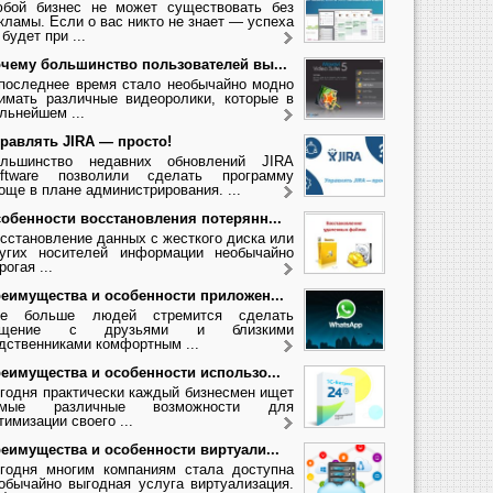
бой бизнес не может существовать без
кламы. Если о вас никто не знает — успеха
 будет при ...
чему большинство пользователей вы...
последнее время стало необычайно модно
имать различные видеоролики, которые в
льнейшем ...
равлять JIRA — просто!
льшинство недавних обновлений JIRA
ftware позволили сделать программу
още в плане администрирования. ...
обенности восстановления потерянн...
сстановление данных с жесткого диска или
угих носителей информации необычайно
рогая ...
еимущества и особенности приложен...
се больше людей стремится сделать
бщение с друзьями и близкими
дственниками комфортным ...
еимущества и особенности использо...
годня практически каждый бизнесмен ищет
амые различные возможности для
тимизации своего ...
еимущества и особенности виртуали...
годня многим компаниям стала доступна
обычайно выгодная услуга виртуализация.