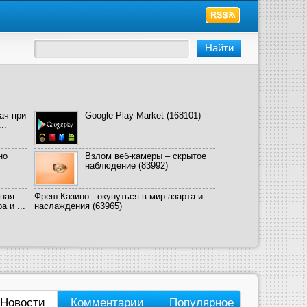
ач при
Google Play Market
(168101)
..
но
Взлом веб-камеры – скрытое
наблюдение
(83992)
ная
Фреш Казино - окунуться в мир азарта и
 и ...
наслаждения
(63965)
Новости
Комментарии
Популярное