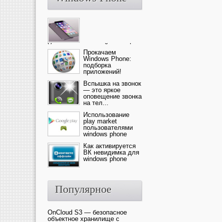
Ультрасовременный смартфон
— это новика от компании Ap...
Прокачаем
Windows Phone:
подборка
приложений!
Вспышка на звонок
— это яркое
оповещение звонка
на тел...
Использование
play market
пользователями
windows phone
Как активируется
ВК невидимка для
windows phone
Популярное
OnCloud S3 — безопасное
объектное хранилище с