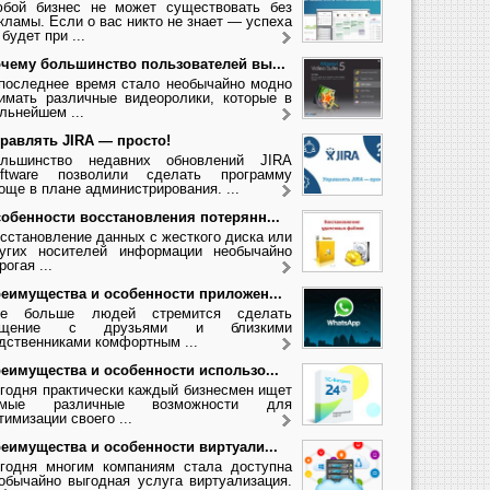
бой бизнес не может существовать без
кламы. Если о вас никто не знает — успеха
 будет при ...
чему большинство пользователей вы...
последнее время стало необычайно модно
имать различные видеоролики, которые в
льнейшем ...
равлять JIRA — просто!
льшинство недавних обновлений JIRA
ftware позволили сделать программу
още в плане администрирования. ...
обенности восстановления потерянн...
сстановление данных с жесткого диска или
угих носителей информации необычайно
рогая ...
еимущества и особенности приложен...
се больше людей стремится сделать
бщение с друзьями и близкими
дственниками комфортным ...
еимущества и особенности использо...
годня практически каждый бизнесмен ищет
амые различные возможности для
тимизации своего ...
еимущества и особенности виртуали...
годня многим компаниям стала доступна
обычайно выгодная услуга виртуализация.