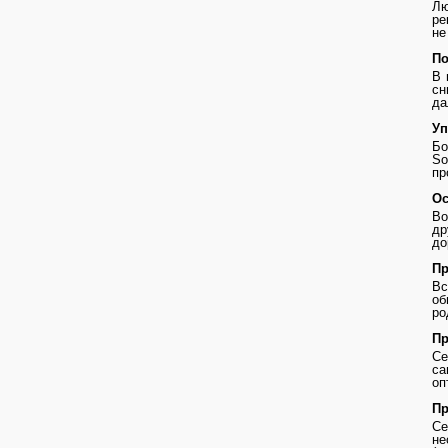
Лю
ре
не
По
В 
сн
да
Уп
Бо
So
пр
Ос
Во
др
до
Пр
В
о
ро
Пр
Се
с
оп
Пр
Се
не