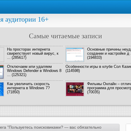
я аудитории 16+
Самые читаемые записи
На просторах интернета
Основные причины неуд
свирепствует новый вирус, к
создании и настройке д .
...
(285617)
(194833)
Отключаем или удаляем
Особенности игры в клубе Сол Кази
Windows Defender в Windows 8
(114598)
...
(125321)
Как увеличить скорость
Фильмы Онлайн – отлич
интернета в Windows 7?
программа для просмотра
(71850)
(70035)
ега "Пользуетесь поисковиками? — вас обязательно