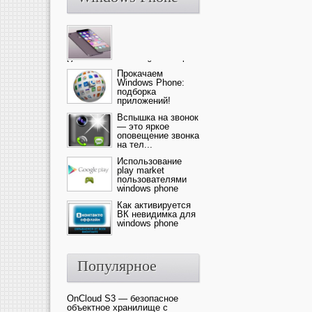
Ультрасовременный смартфон
— это новика от компании Ap...
Прокачаем
Windows Phone:
подборка
приложений!
Вспышка на звонок
— это яркое
оповещение звонка
на тел...
Использование
play market
пользователями
windows phone
Как активируется
ВК невидимка для
windows phone
Популярное
OnCloud S3 — безопасное
объектное хранилище с