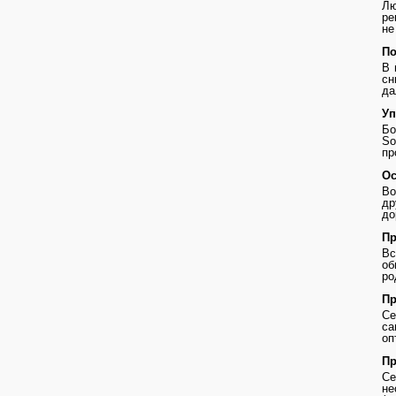
Лю
ре
не
По
В 
сн
да
Уп
Бо
So
пр
Ос
Во
др
до
Пр
В
о
ро
Пр
Се
с
оп
Пр
Се
не