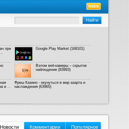
ач при
Google Play Market
(168101)
..
но
Взлом веб-камеры – скрытое
наблюдение
(83993)
ная
Фреш Казино - окунуться в мир азарта и
 и ...
наслаждения
(63965)
Новости
Комментарии
Популярное