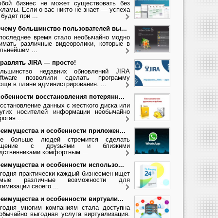
бой бизнес не может существовать без
кламы. Если о вас никто не знает — успеха
 будет при ...
чему большинство пользователей вы...
последнее время стало необычайно модно
имать различные видеоролики, которые в
льнейшем ...
равлять JIRA — просто!
льшинство недавних обновлений JIRA
ftware позволили сделать программу
още в плане администрирования. ...
обенности восстановления потерянн...
сстановление данных с жесткого диска или
угих носителей информации необычайно
рогая ...
еимущества и особенности приложен...
се больше людей стремится сделать
бщение с друзьями и близкими
дственниками комфортным ...
еимущества и особенности использо...
годня практически каждый бизнесмен ищет
амые различные возможности для
тимизации своего ...
еимущества и особенности виртуали...
годня многим компаниям стала доступна
обычайно выгодная услуга виртуализация.