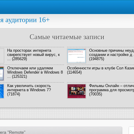
я аудитории 16+
Самые читаемые записи
На просторах интернета
Основные причины неуд
свирепствует новый вирус, к
создании и настройке д .
...
(285629)
(194875)
Отключаем или удаляем
Особенности игры в клубе Сол Кази
Windows Defender в Windows 8
(114654)
...
(125321)
Как увеличить скорость
Фильмы Онлайн – отлич
интернета в Windows 7?
программа для просмотра
(71874)
(70035)
ега "Remote"