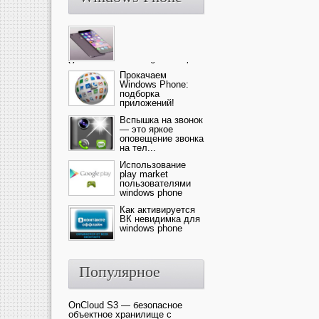
Ультрасовременный смартфон
— это новика от компании Ap...
Прокачаем
Windows Phone:
подборка
приложений!
Вспышка на звонок
— это яркое
оповещение звонка
на тел...
Использование
play market
пользователями
windows phone
Как активируется
ВК невидимка для
windows phone
Популярное
OnCloud S3 — безопасное
объектное хранилище с