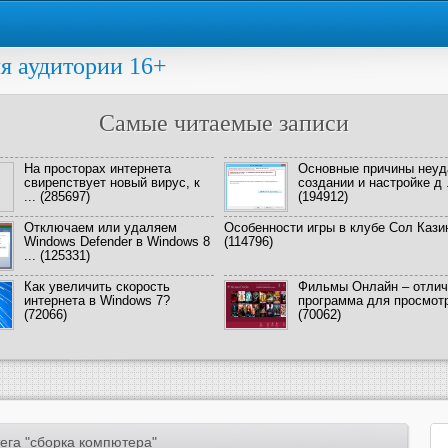
я аудитории 16+
Самые читаемые записи
На просторах интернета
Основные причины неуд
свирепствует новый вирус, к
создании и настройке д .
...
(285697)
(194912)
Отключаем или удаляем
Особенности игры в клубе Сол Кази
Windows Defender в Windows 8
(114796)
...
(125331)
Как увеличить скорость
Фильмы Онлайн – отлич
интернета в Windows 7?
программа для просмотра
(72066)
(70062)
ега "сборка компютера"