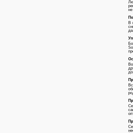
Лю
ре
не
По
В 
сн
да
Уп
Бо
So
пр
Ос
Во
др
до
Пр
В
о
ро
Пр
Се
с
оп
Пр
Се
не