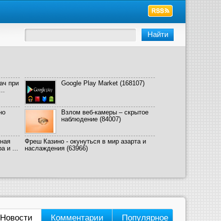
ач при
Google Play Market
(168107)
..
но
Взлом веб-камеры – скрытое
наблюдение
(84007)
ная
Фреш Казино - окунуться в мир азарта и
 и ...
наслаждения
(63966)
Новости
Комментарии
Популярное