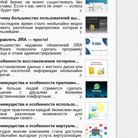
бой бизнес не может существовать без
кламы. Если о вас никто не знает — успеха
 будет при ...
чему большинство пользователей вы...
последнее время стало необычайно модно
имать различные видеоролики, которые в
льнейшем ...
равлять JIRA — просто!
льшинство недавних обновлений JIRA
ftware позволили сделать программу
още в плане администрирования. ...
обенности восстановления потерянн...
сстановление данных с жесткого диска или
угих носителей информации необычайно
рогая ...
еимущества и особенности приложен...
се больше людей стремится сделать
бщение с друзьями и близкими
дственниками комфортным ...
еимущества и особенности использо...
годня практически каждый бизнесмен ищет
амые различные возможности для
тимизации своего ...
еимущества и особенности виртуали...
годня многим компаниям стала доступна
обычайно выгодная услуга виртуализация.