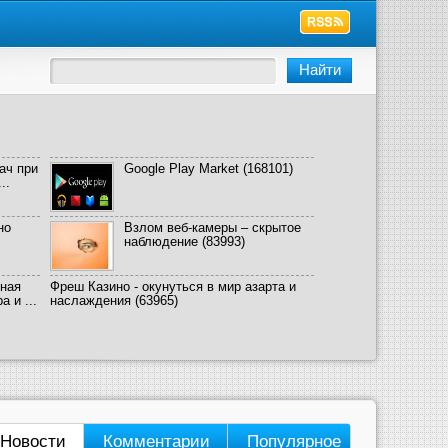
ач при
Google Play Market
(168101)
..
но
Взлом веб-камеры – скрытое
наблюдение
(83993)
ная
Фреш Казино - окунуться в мир азарта и
 и ...
наслаждения
(63965)
Новости
Комментарии
Популярное