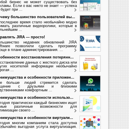
бой бизнес не может существовать без
кламы. Если о вас никто не знает — успеха
 будет при ...
чему большинство пользователей вы...
последнее время стало необычайно модно
имать различные видеоролики, которые в
льнейшем ...
равлять JIRA — просто!
льшинство недавних обновлений JIRA
ftware позволили сделать программу
още в плане администрирования. ...
обенности восстановления потерянн...
сстановление данных с жесткого диска или
угих носителей информации необычайно
рогая ...
еимущества и особенности приложен...
се больше людей стремится сделать
бщение с друзьями и близкими
дственниками комфортным ...
еимущества и особенности использо...
годня практически каждый бизнесмен ищет
амые различные возможности для
тимизации своего ...
еимущества и особенности виртуали...
годня многим компаниям стала доступна
обычайно выгодная услуга виртуализация.