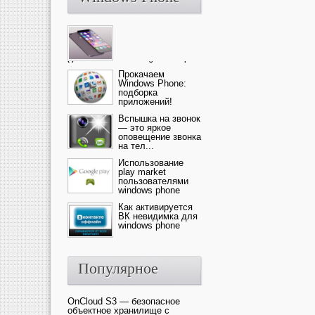
Ультрасовременный смартфон
— это новика от компании Ap...
Прокачаем
Windows Phone:
подборка
приложений!
Вспышка на звонок
— это яркое
оповещение звонка
на тел...
Использование
play market
пользователями
windows phone
Как активируется
ВК невидимка для
windows phone
Популярное
OnCloud S3 — безопасное
объектное хранилище с