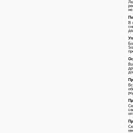
Лю
ре
не
По
В 
сн
да
Уп
Бо
So
пр
Ос
Во
др
до
Пр
В
о
ро
Пр
Се
с
оп
Пр
Се
не