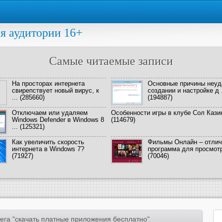
я аудитории 16+
Самые читаемые записи
На просторах интернета
Основные причины неуд
свирепствует новый вирус, к
создании и настройке д .
...
(285660)
(194887)
Отключаем или удаляем
Особенности игры в клубе Сол Кази
Windows Defender в Windows 8
(114679)
...
(125321)
Как увеличить скорость
Фильмы Онлайн – отлич
интернета в Windows 7?
программа для просмотра
(71927)
(70046)
ега "скачать платные приложения бесплатно"