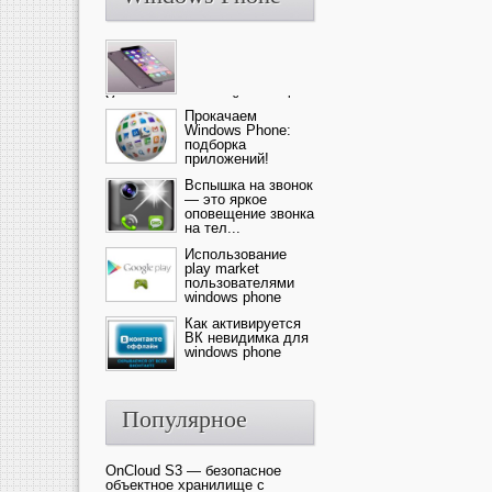
Ультрасовременный смартфон
— это новика от компании Ap...
Прокачаем
Windows Phone:
подборка
приложений!
Вспышка на звонок
— это яркое
оповещение звонка
на тел...
Использование
play market
пользователями
windows phone
Как активируется
ВК невидимка для
windows phone
Популярное
OnCloud S3 — безопасное
объектное хранилище с