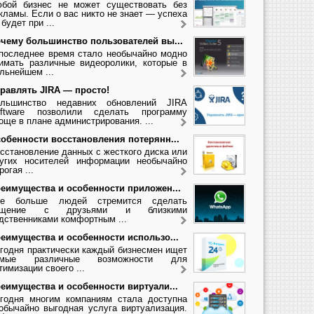
бой бизнес не может существовать без
кламы. Если о вас никто не знает — успеха
 будет при ...
чему большинство пользователей вы...
последнее время стало необычайно модно
имать различные видеоролики, которые в
льнейшем ...
равлять JIRA — просто!
льшинство недавних обновлений JIRA
ftware позволили сделать программу
още в плане администрирования. ...
обенности восстановления потерянн...
сстановление данных с жесткого диска или
угих носителей информации необычайно
рогая ...
еимущества и особенности приложен...
се больше людей стремится сделать
бщение с друзьями и близкими
дственниками комфортным ...
еимущества и особенности использо...
годня практически каждый бизнесмен ищет
амые различные возможности для
тимизации своего ...
еимущества и особенности виртуали...
годня многим компаниям стала доступна
обычайно выгодная услуга виртуализация.