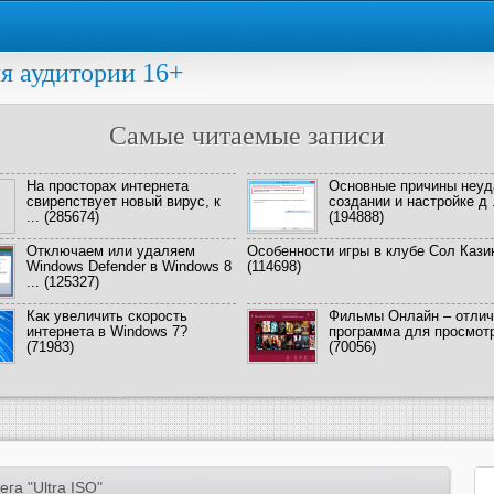
я аудитории 16+
Самые читаемые записи
На просторах интернета
Основные причины неуд
свирепствует новый вирус, к
создании и настройке д .
...
(285674)
(194888)
Отключаем или удаляем
Особенности игры в клубе Сол Кази
Windows Defender в Windows 8
(114698)
...
(125327)
Как увеличить скорость
Фильмы Онлайн – отлич
интернета в Windows 7?
программа для просмотра
(71983)
(70056)
га "Ultra ISO"