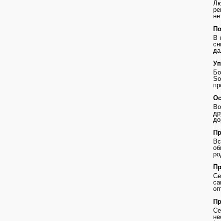
Лю
ре
не
По
В 
сн
да
Уп
Бо
So
пр
Ос
Во
др
до
Пр
В
о
ро
Пр
Се
с
оп
Пр
Се
не