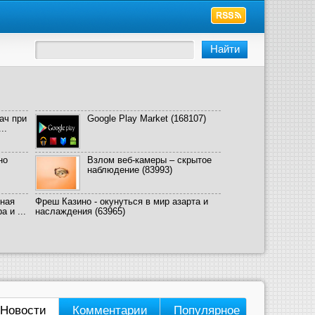
ач при
Google Play Market
(168107)
..
но
Взлом веб-камеры – скрытое
наблюдение
(83993)
ная
Фреш Казино - окунуться в мир азарта и
 и ...
наслаждения
(63965)
Новости
Комментарии
Популярное