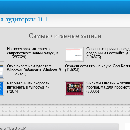
я аудитории 16+
Самые читаемые записи
На просторах интернета
Основные причины неуд
свирепствует новый вирус, к
создании и настройке д .
...
(285629)
(194875)
Отключаем или удаляем
Особенности игры в клубе Сол Кази
Windows Defender в Windows 8
(114654)
...
(125321)
Как увеличить скорость
Фильмы Онлайн – отлич
интернета в Windows 7?
программа для просмотра
(71874)
(70036)
ега "USB-хаб"