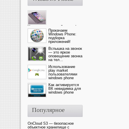
Ультрасовременный смартфон
— это новика от компании Ap...
Прокачаем
Windows Phone:
подборка
приложений!
Вспышка на звонок
— это яркое
оповещение звонка
на тел...
Использование
play market
пользователями
windows phone
Как активируется
ВК невидимка для
windows phone
Популярное
OnCloud S3 — безопасное
объектное хранилище с