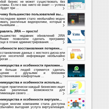
бой бизнес не может существовать без
кламы. Если о вас никто не знает — успеха
 будет при ...
чему большинство пользователей вы...
последнее время стало необычайно модно
имать различные видеоролики, которые в
льнейшем ...
равлять JIRA — просто!
льшинство недавних обновлений JIRA
ftware позволили сделать программу
още в плане администрирования. ...
обенности восстановления потерянн...
сстановление данных с жесткого диска или
угих носителей информации необычайно
рогая ...
еимущества и особенности приложен...
се больше людей стремится сделать
бщение с друзьями и близкими
дственниками комфортным ...
еимущества и особенности использо...
годня практически каждый бизнесмен ищет
амые различные возможности для
тимизации своего ...
еимущества и особенности виртуали...
годня многим компаниям стала доступна
обычайно выгодная услуга виртуализация.