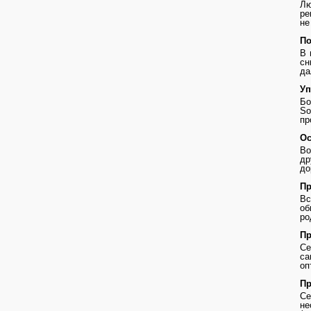
Лю
ре
не
По
В 
сн
да
Уп
Бо
So
пр
Ос
Во
др
до
Пр
В
о
ро
Пр
Се
с
оп
Пр
Се
не