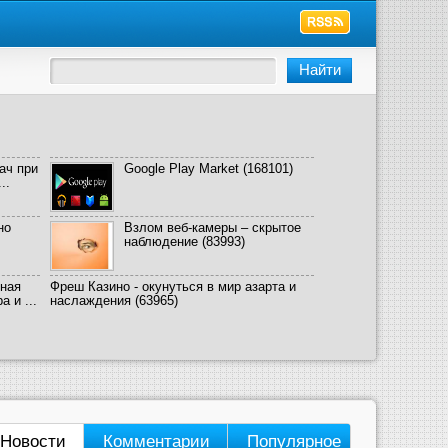
ач при
Google Play Market
(168101)
..
но
Взлом веб-камеры – скрытое
наблюдение
(83993)
ная
Фреш Казино - окунуться в мир азарта и
 и ...
наслаждения
(63965)
Новости
Комментарии
Популярное