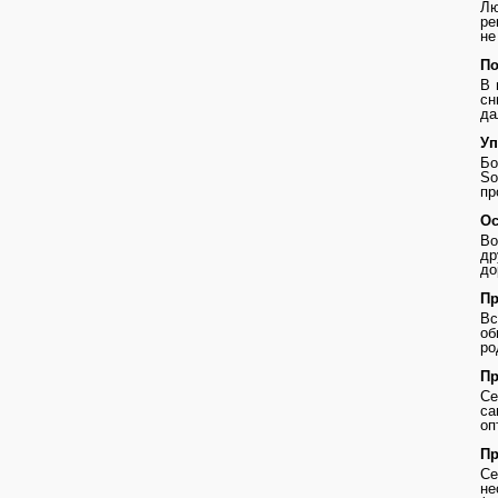
Лю
ре
не
По
В 
сн
да
Уп
Бо
So
пр
Ос
Во
др
до
Пр
В
о
ро
Пр
Се
с
оп
Пр
Се
не