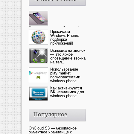
Ультрасовременный смартфон
— это новика от компании Ap...
Прокачаем
Windows Phone:
подборка
приложений!
Вспышка на звонок
— это яркое
оповещение звонка
на тел...
Использование
play market
пользователями
windows phone
Как активируется
ВК невидимка для
windows phone
Популярное
OnCloud S3 — безопасное
объектное хранилище с