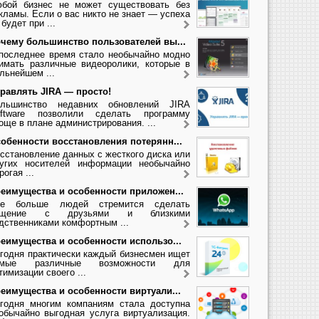
бой бизнес не может существовать без
кламы. Если о вас никто не знает — успеха
 будет при ...
чему большинство пользователей вы...
последнее время стало необычайно модно
имать различные видеоролики, которые в
льнейшем ...
равлять JIRA — просто!
льшинство недавних обновлений JIRA
ftware позволили сделать программу
още в плане администрирования. ...
обенности восстановления потерянн...
сстановление данных с жесткого диска или
угих носителей информации необычайно
рогая ...
еимущества и особенности приложен...
се больше людей стремится сделать
бщение с друзьями и близкими
дственниками комфортным ...
еимущества и особенности использо...
годня практически каждый бизнесмен ищет
амые различные возможности для
тимизации своего ...
еимущества и особенности виртуали...
годня многим компаниям стала доступна
обычайно выгодная услуга виртуализация.