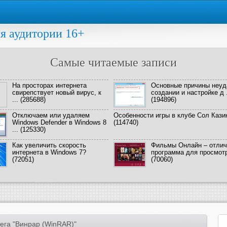
я аудитории 16+
Самые читаемые записи
На просторах интернета
Основные причины неуд
свирепствует новый вирус, к
создании и настройке д .
...
(285688)
(194896)
Отключаем или удаляем
Особенности игры в клубе Сол Кази
Windows Defender в Windows 8
(114740)
...
(125330)
Как увеличить скорость
Фильмы Онлайн – отлич
интернета в Windows 7?
программа для просмотра
(72051)
(70060)
ега "Винрар (WinRAR)"