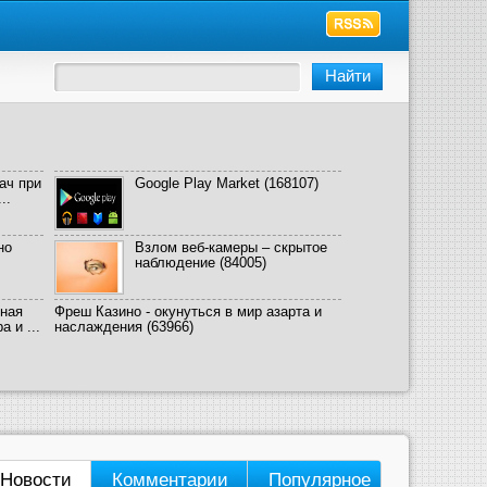
ач при
Google Play Market
(168107)
..
но
Взлом веб-камеры – скрытое
наблюдение
(84005)
ная
Фреш Казино - окунуться в мир азарта и
 и ...
наслаждения
(63966)
Новости
Комментарии
Популярное