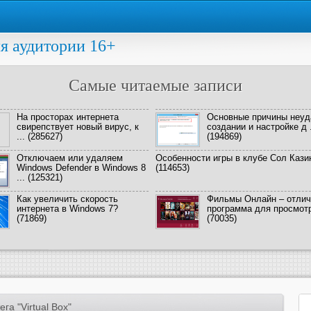
я аудитории 16+
Самые читаемые записи
На просторах интернета
Основные причины неуд
свирепствует новый вирус, к
создании и настройке д .
...
(285627)
(194869)
Отключаем или удаляем
Особенности игры в клубе Сол Кази
Windows Defender в Windows 8
(114653)
...
(125321)
Как увеличить скорость
Фильмы Онлайн – отлич
интернета в Windows 7?
программа для просмотра
(71869)
(70035)
га "Virtual Box"