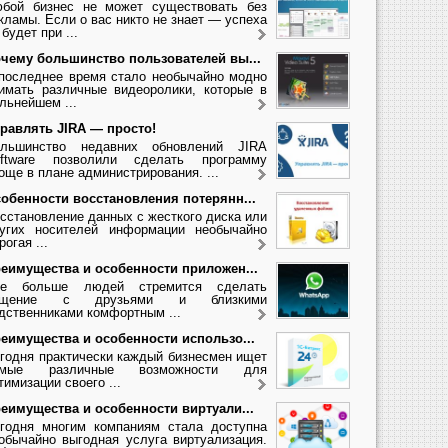
бой бизнес не может существовать без
кламы. Если о вас никто не знает — успеха
 будет при ...
чему большинство пользователей вы...
последнее время стало необычайно модно
имать различные видеоролики, которые в
льнейшем ...
равлять JIRA — просто!
льшинство недавних обновлений JIRA
ftware позволили сделать программу
още в плане администрирования. ...
обенности восстановления потерянн...
сстановление данных с жесткого диска или
угих носителей информации необычайно
рогая ...
еимущества и особенности приложен...
се больше людей стремится сделать
бщение с друзьями и близкими
дственниками комфортным ...
еимущества и особенности использо...
годня практически каждый бизнесмен ищет
амые различные возможности для
тимизации своего ...
еимущества и особенности виртуали...
годня многим компаниям стала доступна
обычайно выгодная услуга виртуализация.