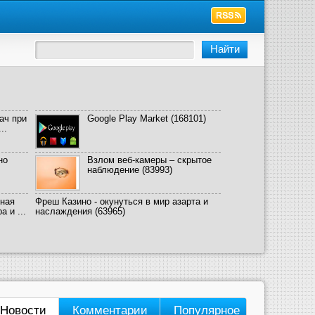
ач при
Google Play Market
(168101)
..
но
Взлом веб-камеры – скрытое
наблюдение
(83993)
ная
Фреш Казино - окунуться в мир азарта и
 и ...
наслаждения
(63965)
Новости
Комментарии
Популярное