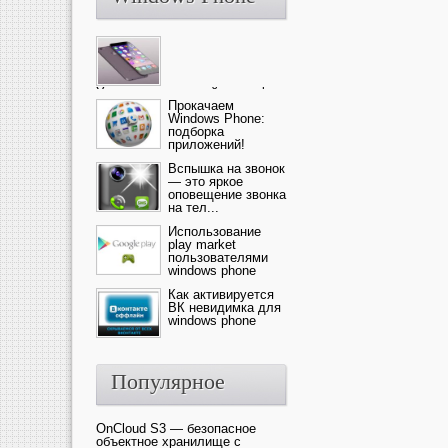
Ультрасовременный смартфон
— это новика от компании Ap...
Прокачаем
Windows Phone:
подборка
приложений!
Вспышка на звонок
— это яркое
оповещение звонка
на тел...
Использование
play market
пользователями
windows phone
Как активируется
ВК невидимка для
windows phone
Популярное
OnCloud S3 — безопасное
объектное хранилище с