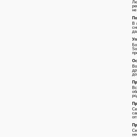
Лю
ре
не
По
В 
сн
да
Уп
Бо
So
пр
Ос
Во
др
до
Пр
В
о
ро
Пр
Се
с
оп
Пр
Се
не