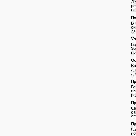
Лю
ре
не
По
В 
сн
да
Уп
Бо
So
пр
Ос
Во
др
до
Пр
В
о
ро
Пр
Се
с
оп
Пр
Се
не