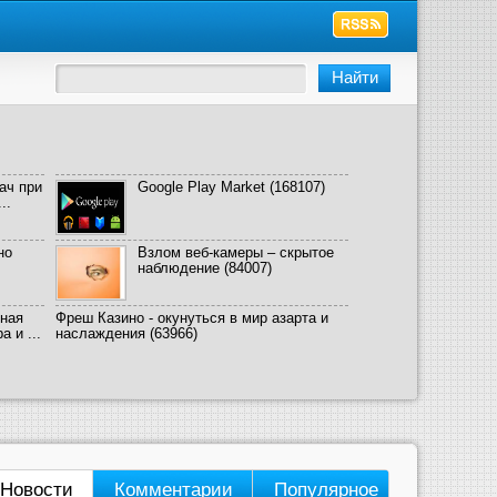
ач при
Google Play Market
(168107)
..
но
Взлом веб-камеры – скрытое
наблюдение
(84007)
ная
Фреш Казино - окунуться в мир азарта и
 и ...
наслаждения
(63966)
Новости
Комментарии
Популярное