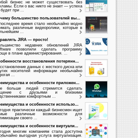
бой бизнес не может существовать без
кламы. Если о вас никто не знает — успеха
 будет при ...
чему большинство пользователей вы...
последнее время стало необычайно модно
имать различные видеоролики, которые в
льнейшем ...
равлять JIRA — просто!
льшинство недавних обновлений JIRA
ftware позволили сделать программу
още в плане администрирования. ...
обенности восстановления потерянн...
сстановление данных с жесткого диска или
угих носителей информации необычайно
рогая ...
еимущества и особенности приложен...
се больше людей стремится сделать
бщение с друзьями и близкими
дственниками комфортным ...
еимущества и особенности использо...
годня практически каждый бизнесмен ищет
амые различные возможности для
тимизации своего ...
еимущества и особенности виртуали...
годня многим компаниям стала доступна
обычайно выгодная услуга виртуализация.