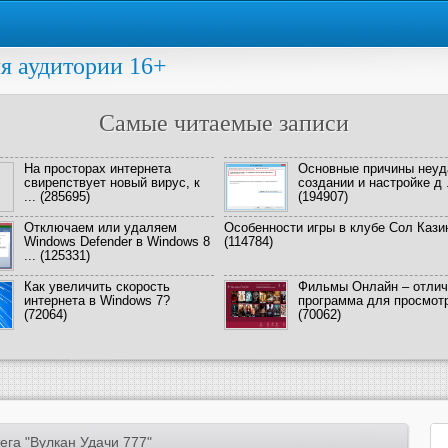
я аудитории 16+
Самые читаемые записи
На просторах интернета
Основные причины неуд
свирепствует новый вирус, к
создании и настройке д .
...
(285695)
(194907)
Отключаем или удаляем
Особенности игры в клубе Сол Кази
Windows Defender в Windows 8
(114784)
...
(125331)
Как увеличить скорость
Фильмы Онлайн – отлич
интернета в Windows 7?
программа для просмотра
(72064)
(70062)
ега "Вулкан Удачи 777"