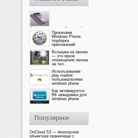
Ультрасовременный смартфон
— это новика от компании Ap...
Прокачаем
Windows Phone:
подборка
приложений!
Вспышка на звонок
— это яркое
оповещение звонка
на тел...
Использование
play market
пользователями
windows phone
Как активируется
ВК невидимка для
windows phone
Популярное
OnCloud S3 — безопасное
объектное хранилище с