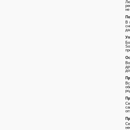
Лю
ре
не
По
В 
сн
да
Уп
Бо
So
пр
Ос
Во
др
до
Пр
В
о
ро
Пр
Се
с
оп
Пр
Се
не