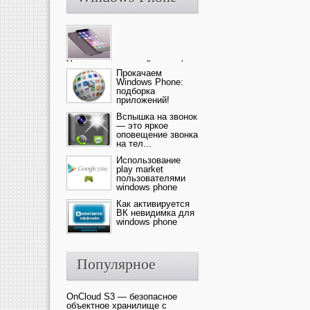
Ультрасовременный смартфон
— это новика от компании Ap...
Прокачаем
Windows Phone:
подборка
приложений!
Вспышка на звонок
— это яркое
оповещение звонка
на тел...
Использование
play market
пользователями
windows phone
Как активируется
ВК невидимка для
windows phone
Популярное
OnCloud S3 — безопасное
объектное хранилище с