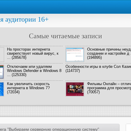
я аудитории 16+
Самые читаемые записи
На просторах интернета
Основные причины неуд
свирепствует новый вирус, к
создании и настройке д .
...
(285678)
(194895)
Отключаем или удаляем
Особенности игры в клубе Сол Кази
Windows Defender в Windows 8
(114737)
...
(125330)
Как увеличить скорость
Фильмы Онлайн – отлич
интернета в Windows 7?
программа для просмотра
(72034)
(70057)
ега "Выбираем серверную операционную систему"