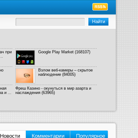
ач при
Google Play Market
(168107)
..
но
Взлом веб-камеры – скрытое
наблюдение
(84005)
ная
Фреш Казино - окунуться в мир азарта и
 и ...
наслаждения
(63965)
Новости
Комментарии
Популярное