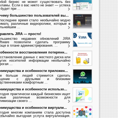
бой бизнес не может существовать без
кламы. Если о вас никто не знает — успеха
 будет при ...
чему большинство пользователей вы...
последнее время стало необычайно модно
имать различные видеоролики, которые в
льнейшем ...
равлять JIRA — просто!
льшинство недавних обновлений JIRA
ftware позволили сделать программу
още в плане администрирования. ...
обенности восстановления потерянн...
сстановление данных с жесткого диска или
угих носителей информации необычайно
рогая ...
еимущества и особенности приложен...
се больше людей стремится сделать
бщение с друзьями и близкими
дственниками комфортным ...
еимущества и особенности использо...
годня практически каждый бизнесмен ищет
амые различные возможности для
тимизации своего ...
еимущества и особенности виртуали...
годня многим компаниям стала доступна
обычайно выгодная услуга виртуализация.