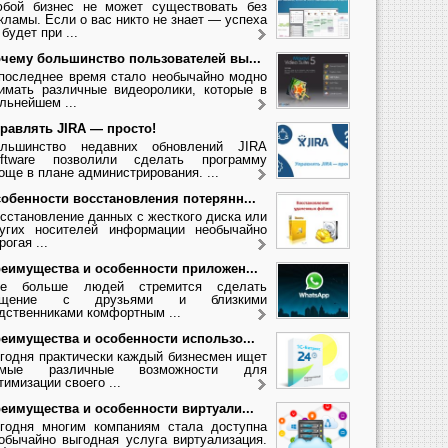
бой бизнес не может существовать без
кламы. Если о вас никто не знает — успеха
 будет при ...
чему большинство пользователей вы...
последнее время стало необычайно модно
имать различные видеоролики, которые в
льнейшем ...
равлять JIRA — просто!
льшинство недавних обновлений JIRA
ftware позволили сделать программу
още в плане администрирования. ...
обенности восстановления потерянн...
сстановление данных с жесткого диска или
угих носителей информации необычайно
рогая ...
еимущества и особенности приложен...
се больше людей стремится сделать
бщение с друзьями и близкими
дственниками комфортным ...
еимущества и особенности использо...
годня практически каждый бизнесмен ищет
амые различные возможности для
тимизации своего ...
еимущества и особенности виртуали...
годня многим компаниям стала доступна
обычайно выгодная услуга виртуализация.