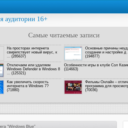
я аудитории 16+
Самые читаемые записи
На просторах интернета
Основные причины неуд
свирепствует новый вирус, к
создании и настройке д .
...
(285637)
(194877)
Отключаем или удаляем
Особенности игры в клубе Сол Кази
Windows Defender в Windows 8
(114663)
...
(125321)
Как увеличить скорость
Фильмы Онлайн – отлич
интернета в Windows 7?
программа для просмотра
(71880)
(70036)
ега "Windows Blue"