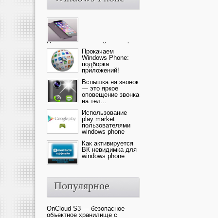
Ультрасовременный смартфон
— это новика от компании Ap...
Прокачаем
Windows Phone:
подборка
приложений!
Вспышка на звонок
— это яркое
оповещение звонка
на тел...
Использование
play market
пользователями
windows phone
Как активируется
ВК невидимка для
windows phone
Популярное
OnCloud S3 — безопасное
объектное хранилище с