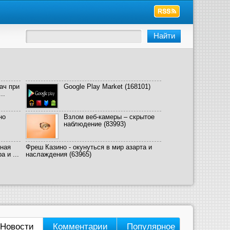
ач при
Google Play Market
(168101)
..
но
Взлом веб-камеры – скрытое
наблюдение
(83993)
ная
Фреш Казино - окунуться в мир азарта и
 и ...
наслаждения
(63965)
Новости
Комментарии
Популярное