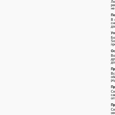
Лю
ре
не
По
В 
сн
да
Уп
Бо
So
пр
Ос
Во
др
до
Пр
В
о
ро
Пр
Се
с
оп
Пр
Се
не