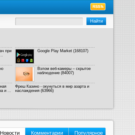
ач при
Google Play Market
(168107)
..
но
Взлом веб-камеры – скрытое
наблюдение
(84007)
ная
Фреш Казино - окунуться в мир азарта и
 и ...
наслаждения
(63966)
Новости
Комментарии
Популярное