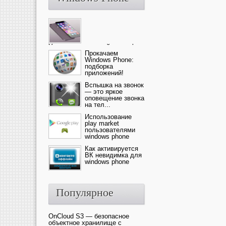
Ультрасовременный смартфон
— это новика от компании Ap...
Прокачаем
Windows Phone:
подборка
приложений!
Вспышка на звонок
— это яркое
оповещение звонка
на тел...
Использование
play market
пользователями
windows phone
Как активируется
ВК невидимка для
windows phone
Популярное
OnCloud S3 — безопасное
объектное хранилище с