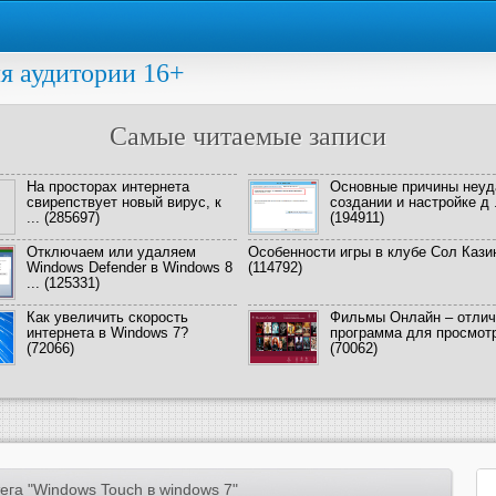
я аудитории 16+
Самые читаемые записи
На просторах интернета
Основные причины неуд
свирепствует новый вирус, к
создании и настройке д .
...
(285697)
(194911)
Отключаем или удаляем
Особенности игры в клубе Сол Кази
Windows Defender в Windows 8
(114792)
...
(125331)
Как увеличить скорость
Фильмы Онлайн – отлич
интернета в Windows 7?
программа для просмотра
(72066)
(70062)
ега "Windows Touch в windows 7"