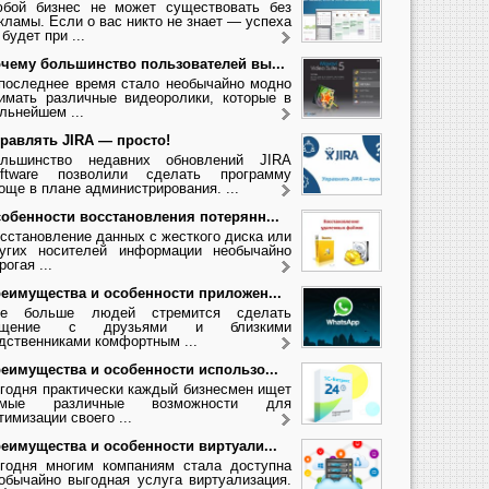
бой бизнес не может существовать без
кламы. Если о вас никто не знает — успеха
 будет при ...
чему большинство пользователей вы...
последнее время стало необычайно модно
имать различные видеоролики, которые в
льнейшем ...
равлять JIRA — просто!
льшинство недавних обновлений JIRA
ftware позволили сделать программу
още в плане администрирования. ...
обенности восстановления потерянн...
сстановление данных с жесткого диска или
угих носителей информации необычайно
рогая ...
еимущества и особенности приложен...
се больше людей стремится сделать
бщение с друзьями и близкими
дственниками комфортным ...
еимущества и особенности использо...
годня практически каждый бизнесмен ищет
амые различные возможности для
тимизации своего ...
еимущества и особенности виртуали...
годня многим компаниям стала доступна
обычайно выгодная услуга виртуализация.