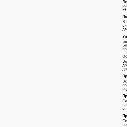
Лю
ре
не
По
В 
сн
да
Уп
Бо
So
пр
Ос
Во
др
до
Пр
В
о
ро
Пр
Се
с
оп
Пр
Се
не