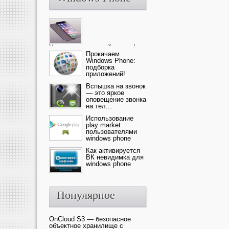
Ультрасовременный смартфон
— это новика от компании Ap...
Прокачаем
Windows Phone:
подборка
приложений!
Вспышка на звонок
— это яркое
оповещение звонка
на тел...
Использование
play market
пользователями
windows phone
Как активируется
ВК невидимка для
windows phone
Популярное
OnCloud S3 — безопасное
объектное хранилище с