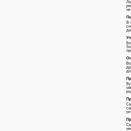
Лю
ре
не
По
В 
сн
да
Уп
Бо
So
пр
Ос
Во
др
до
Пр
В
о
ро
Пр
Се
с
оп
Пр
Се
не