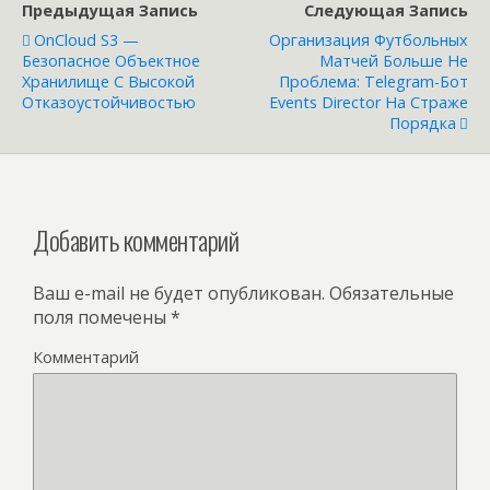
Предыдущая Запись
Следующая Запись
OnCloud S3 —
Организация Футбольных
Безопасное Объектное
Матчей Больше Не
Хранилище С Высокой
Проблема: Telegram-Бот
Отказоустойчивостью
Events Director На Страже
Порядка
Добавить комментарий
Ваш e-mail не будет опубликован.
Обязательные
поля помечены
*
Комментарий