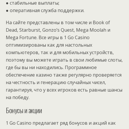
● стабильные выплаты;
● оперативная служба поддержки.
На сайте представлены в том числе и Book of
Dead, Starburst, Gonzo’s Quest, Mega Moolah и
Mega Fortune. Все игры в 1 Go Casino
оптимизированы как для настольных
компьютеров, так и для мобильных устройств,
поэтому вы можете играть в свои любимые слоты,
где бы вы ни находились. Программное
обеспечение казино также регулярно проверяется
на честность и генерацию случайных чисел,
гарантируя, что у всех игроков есть равные шансы
на победу.
Бонусы и акции
1 Go Casino предлагает ряд бонусов и акций как