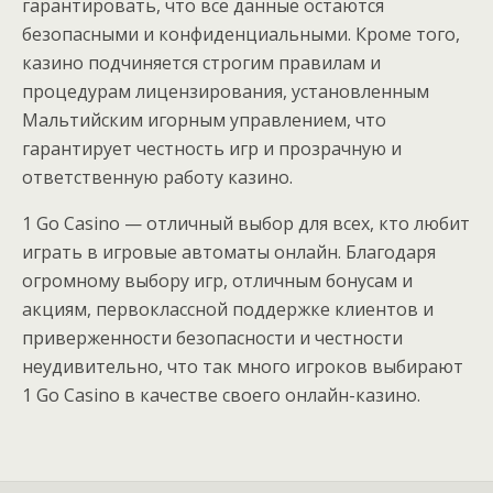
гарантировать, что все данные остаются
безопасными и конфиденциальными. Кроме того,
казино подчиняется строгим правилам и
процедурам лицензирования, установленным
Мальтийским игорным управлением, что
гарантирует честность игр и прозрачную и
ответственную работу казино.
1 Go Casino — отличный выбор для всех, кто любит
играть в игровые автоматы онлайн. Благодаря
огромному выбору игр, отличным бонусам и
акциям, первоклассной поддержке клиентов и
приверженности безопасности и честности
неудивительно, что так много игроков выбирают
1 Go Casino в качестве своего онлайн-казино.