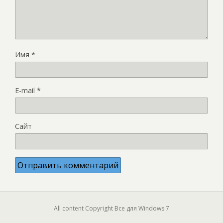
Имя
*
E-mail
*
Сайт
All content Copyright Все для Windows 7