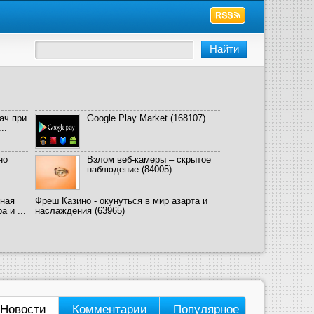
ач при
Google Play Market
(168107)
..
но
Взлом веб-камеры – скрытое
наблюдение
(84005)
ная
Фреш Казино - окунуться в мир азарта и
 и ...
наслаждения
(63965)
Новости
Комментарии
Популярное