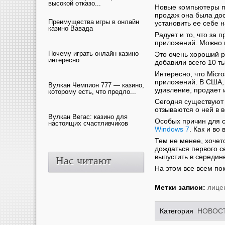
высокой отказо...
Новые компьютеры по
продаж она была дос
Преимущества игры в онлайн
установить ее себе 
казино Вавада
Радует и то, что за
приложений. Можно п
Почему играть онлайн казино
Это очень хороший р
интересно
добавили всего 10 т
Интересно, что Micr
приложений. В США, 
Вулкан Чемпион 777 — казино,
удивление, продает и
которому есть, что предло...
Сегодня существуют
отзываются о ней в в
Вулкан Вегас: казино для
Особых причин для с
настоящих счастливчиков
Windows 7
. Как и во
Тем не менее, хочет
дождаться первого с
выпустить в середине
Нас читают
На этом все всем пок
Метки записи:
лице
Категория
НОВОС