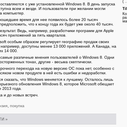
( ..
ставляются с уже установленной Windows 8. В день запуска
тупна всем и везде. И пользователи при желании могли
Ti
на компьютер.
Ко
ра
 прошедшее время для нее появилось более 20 тысяч
ма
редположить, что к концу года их будет уже около 40 тысяч.
езультат. Ведь, например, разработчики программ для Apple
ысяч приложений за пять кварталов.
osoft особым образом регулирует географию продаж своих
например, доступны менее 13 000 приложений. А Канада, на
х 14 000.
 самые различные мнения пользователей о Windows 8. Одни
осторженных тонах, другие - весьма скептически.
рочного перехода на новую версию ОС пока нет, особенно с
 всяком новом продукте в ней есть ошибки и недоработки.
ся сказать, что Windows меняется к лучшему. Осталось лишь
ерьезного обновления Windows 8, которое Microsoft обещает
 2013 года.
а и до новых встреч.
нзия
,
покупка
ТИ
»