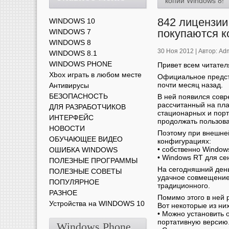
копии Windows 8!
842 лицензии
WINDOWS 10
покупаются к
WINDOWS 7
WINDOWS 8
30 Ноя 2012 |
Автор:
Ad
WINDOWS 8.1
WINDOWS PHONE
Привет всем читателя
Xbox играть в любом месте
Официальное предст
почти месяц назад.
Антивирусы
БЕЗОПАСНОСТЬ
В ней появился сов
рассчитанный на пл
ДЛЯ РАЗРАБОТЧИКОВ
стационарных и пор
ИНТЕРФЕЙС
продолжать пользов
НОВОСТИ
Поэтому при внешней
ОБУЧАЮЩЕЕ ВИДЕО
конфигурациях:
• собственно Window
ОШИБКА WINDOWS
• Windows RT для се
ПОЛЕЗНЫЕ ПРОГРАММЫ
На сегодняшний день
ПОЛЕЗНЫЕ СОВЕТЫ
удачное совмещение
ПОПУЛЯРНОЕ
традиционного.
РАЗНОЕ
Помимо этого в ней 
Устройства на WINDOWS 10
Вот некоторые из них
• Можно установить 
портативную версию
Windows Phone