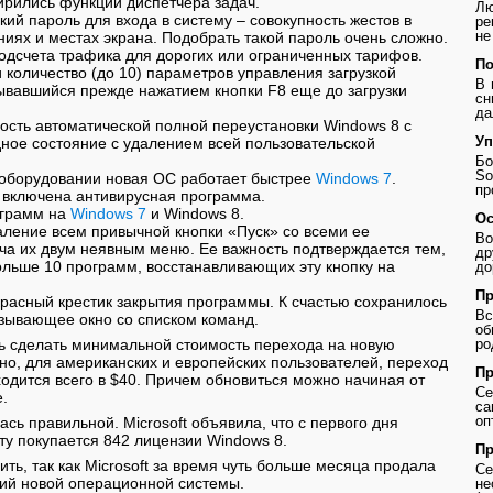
ирились функции диспетчера задач.
Лю
кий пароль для входа в систему – совокупность жестов в
ре
не
иях и местах экрана. Подобрать такой пароль очень сложно.
одсчета трафика для дорогих или ограниченных тарифов.
По
и количество (до 10) параметров управления загрузкой
В 
ывавшийся прежде нажатием кнопки F8 еще до загрузки
сн
да
ость автоматической полной переустановки Windows 8 с
Уп
дное состояние с удалением всей пользовательской
Бо
So
 оборудовании новая ОС работает быстрее
Windows 7
.
пр
8 включена антивирусная программа.
ограмм на
Windows 7
и Windows 8.
Ос
аление всем привычной кнопки «Пуск» со всеми ее
Во
а их двум неявным меню. Ее важность подтверждается тем,
др
ольше 10 программ, восстанавливающих эту кнопку на
до
Пр
красный крестик закрытия программы. К счастью сохранилось
В
ызывающее окно со списком команд.
о
сь сделать минимальной стоимость перехода на новую
ро
но, для американских и европейских пользователей, переход
Пр
одится всего в $40. Причем обновиться можно начиная от
Се
.
с
оп
ась правильной. Microsoft объявила, что с первого дня
у покупается 842 лицензии Windows 8.
Пр
ть, так как Microsoft за время чуть больше месяца продала
Се
пий новой операционной системы.
не