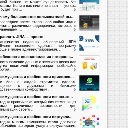
бой бизнес не может существовать без
кламы. Если о вас никто не знает — успеха
 будет при ...
чему большинство пользователей вы...
последнее время стало необычайно модно
имать различные видеоролики, которые в
льнейшем ...
равлять JIRA — просто!
льшинство недавних обновлений JIRA
ftware позволили сделать программу
още в плане администрирования. ...
обенности восстановления потерянн...
сстановление данных с жесткого диска или
угих носителей информации необычайно
рогая ...
еимущества и особенности приложен...
се больше людей стремится сделать
бщение с друзьями и близкими
дственниками комфортным ...
еимущества и особенности использо...
годня практически каждый бизнесмен ищет
амые различные возможности для
тимизации своего ...
еимущества и особенности виртуали...
годня многим компаниям стала доступна
обычайно выгодная услуга виртуализация.