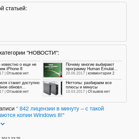
й статьей:
 категории "НОВОСТИ":
о известно о еще не
Почему многие выбирают
ем iPhone 8
программу Human Emulat...
17 |
Отзывов нет
20.06.2017 |
комментария 2
реля станет доступно
Неттопы: разбираем все
ное обновл...
плюсы и минусы
17 |
Отзывов нет
10.03.2017 |
Отзывов нет
записи
"
842 лицензии в минуту – с такой
аются копии Windows 8!
"
е
1.2012 23:25