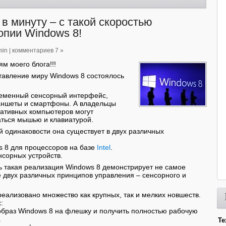
 в минуту – с такой скоростью
опии Windows 8!
min
|
комментариев 7 »
м моего блога!!!
авление миру Windows 8 состоялось
ременный сенсорный интерфейс,
аншеты и смартфоны. А владельцы
тативных компьютеров могут
аться мышью и клавиатурой.
 одинаковости она существует в двух различных
s 8 для процессоров на базе
Intel
.
нсорных устройств.
 такая реализация Windows 8 демонстрирует не самое
 двух различных принципов управления – сенсорного и
реализовано множество как крупных, так и мелких новшеств.
:
образ Windows 8 на флешку и получить полностью рабочую
.
Те