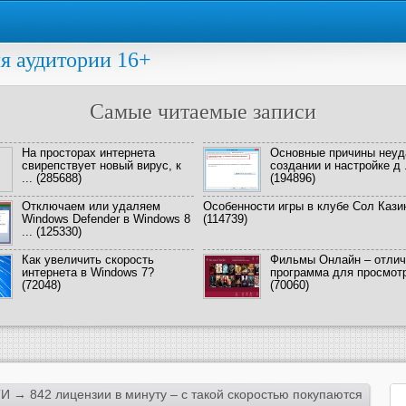
я аудитории 16+
Самые читаемые записи
На просторах интернета
Основные причины неуд
свирепствует новый вирус, к
создании и настройке д .
...
(285688)
(194896)
Отключаем или удаляем
Особенности игры в клубе Сол Кази
Windows Defender в Windows 8
(114739)
...
(125330)
Как увеличить скорость
Фильмы Онлайн – отлич
интернета в Windows 7?
программа для просмотра
(72048)
(70060)
ТИ
→ 842 лицензии в минуту – с такой скоростью покупаются