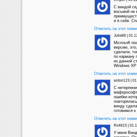
C виндой се
восьмой не 
преимуществ
и я себе. Сп
Ответить на этот комм
Julia86
|
01.1
Microsoft п
версию, это
сделали, то
по карману 
из данной с
Windows XP 
Ответить на этот комм
anton123
|
01
С нетерпен
мафкрософта
ошибки кото
повторялись
винду сдела
готовимся к
Ответить на этот комм
Rs4815
|
01.1
У меня Винд