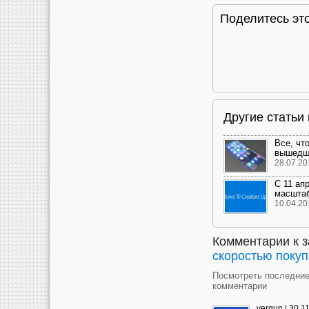
Поделитесь это
Другие статьи
Все, чт
вышедш
28.07.20
С 11 ап
масштаб
10.04.20
Комментарии к 
скоростью покуп
Посмотреть последни
комментарии
vergun
|
30.1