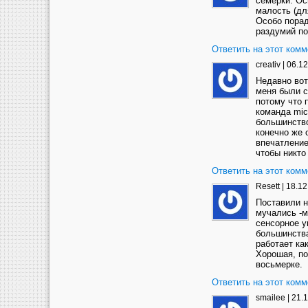
семерки. Ос
малость (дл
Особо порад
раздумий по
Ответить на этот комм
creativ
|
06.12
Недавно вот
меня были с
потому что 
команда mic
большинство
конечно же 
впечатление
чтобы никто 
Ответить на этот комм
Resett
|
18.12
Поставили н
мучались -м
сенсорное у
большинства
работает ка
Хорошая, по
восьмерке.
Ответить на этот комм
smailee
|
21.1