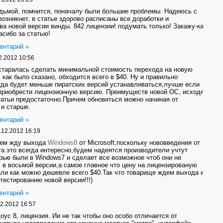
дьмой, помнится, поначалу были большие проблемы. Надеюсь с
возникнет. в статье здорово расписаны все доработки и
а новой версии винды. 842 лицензии! подумать только! Закажу-ка
асибо за статью!
ентарий »
2.2012 10:56
остаралась сделать минимальной стоимость перехода на новую
, как было сказано, обходится всего в $40. Ну и правильно
гда будет меньше пиратских версий устанавливаться,лучше если
приобрести лицензионную версию. Преимуществ новой ОС, исходя
татьи предостаточно.Причем обновиться можно начиная от
и старше.
ентарий »
.12.2012 16:19
ием жду выхода
Windows8
от Microsoft,поскольку нововведения от
 это всегда интересно,будем надеятся производители учтут
рые были в Windows7 и сделает все возможное чтоб они не
 в восьмой версии,а самое главное что цену на лицензированую
ли как можно дешевле всего $40.Так что товарище ждем выхода и
 тестированию новой версии!!!)
ентарий »
2.2012 16:57
оус 8, лицензия. Ии не так чтобы оно особо отличается от