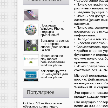
• Существенно расш
• Появился графичес
различных направлен
• Введена функция п
• Изменился доступ 
системы (режим выз
Ультрасовременный смартфон
системы).
— это новика от компании Ap...
Прокачаем
• Появилась возможн
Windows Phone:
возвратом ее в исхо
подборка
приложений!
информации.
• На одном и том же
Вспышка на звонок
• В состав Windows 
— это яркое
• Совместимость пр
оповещение звонка
на тел...
• Крайне спорное уд
функциями и передач
Использование
что уже появилось б
play market
пользователями
прежнем месте.
windows phone
• Исчез прекрасный 
сочетание Alt+F4, в
Как активируется
ВК невидимка для
Microsoft постарала
windows phone
версию. Действитель
на новую версию обх
Windows XP и старше
Популярное
Эта стратегия оказал
продаж каждую минут
Это нетрудно провери
OnCloud S3 — безопасное
почти 40 000 000 ко
объектное хранилище с