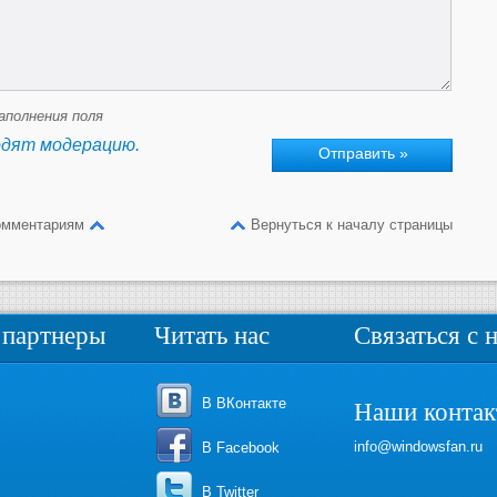
аполнения поля
одят модерацию.
омментариям
Вернуться к началу страницы
партнеры
Читать нас
Связаться с 
В ВКонтакте
Наши конта
info@windowsfan.ru
В Facebook
В Twitter