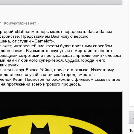
n
|
Комментариев нет »
ргерой «Batman» теперь может порадовать Вас и Ваших
устройстве. Представляем Вам новую версию
шена, от студии «Gameloft».
сюжет, интереснейшие квесты будут приятным способом
дное время. Вы сможете окунуться в мир таинственного
ловещими секретами и прочувствовать приключения человека
ми нами любимого супер-героя. Судьба города и его
ших руках.
ются вокруг Брюса Уейна, после его отдыха. Известному
редставился случай спасти свой город, вместе с
леной Кейн. Несмотря на расхожий с фильмом сюжет в игре
 на протяжении всего игрового процесса.
Те