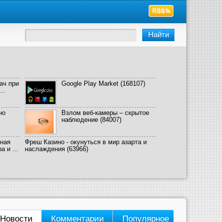
ач при
Google Play Market
(168107)
..
но
Взлом веб-камеры – скрытое
наблюдение
(84007)
ная
Фреш Казино - окунуться в мир азарта и
 и ...
наслаждения
(63966)
Новости
Комментарии
Популярное