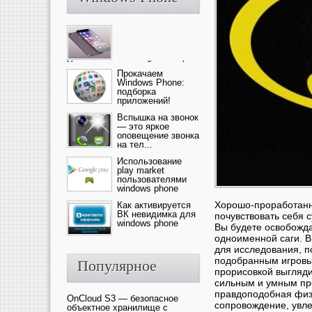
Ультрасовременный смартфон
— это новика от компании Ap...
Прокачаем
Windows Phone:
подборка
приложений!
Вспышка на звонок
— это яркое
оповещение звонка
на тел...
Использование
play market
пользователями
windows phone
Хорошо-проработанны
Как активируется
ВК невидимка для
почувствовать себя 
windows phone
Вы будете освобожда
одноименной саги. В
для исследования, п
подобранным игровы
Популярное
прорисовкой выгляди
сильным и умным пр
правдоподобная физи
OnCloud S3 — безопасное
сопровождение, увле
объектное хранилище с