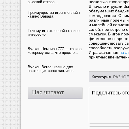
несколько кнопок пр
высокой отказо...
В начале игрушки Вы
обезумевших бандито
Преимущества игры в онлайн
командования. С ним
казино Вавада
различные приемы и
и малейшей возможно
силой, при встрече 
Почему играть онлайн казино
смекалку. В игре пр
интересно
фирменное снаряжен
совершенствовать св
способности вооруже
Вулкан Чемпион 777 — казино,
Игра скачанная
на э
которому есть, что предло...
приятных впечатлен
Вулкан Вегас: казино для
настоящих счастливчиков
Категория
РАЗНОЕ
Нас читают
Поделитесь это