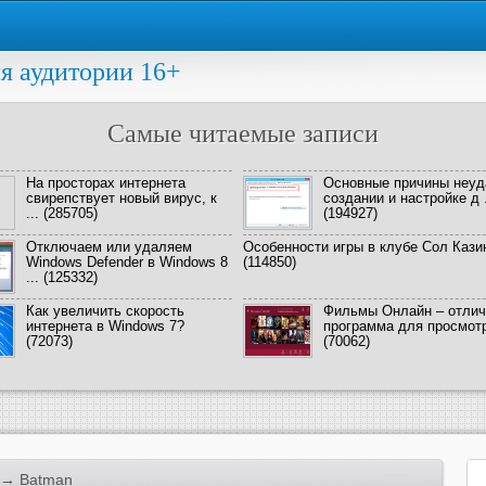
я аудитории 16+
Самые читаемые записи
На просторах интернета
Основные причины неуд
свирепствует новый вирус, к
создании и настройке д .
...
(285705)
(194927)
Отключаем или удаляем
Особенности игры в клубе Сол Кази
Windows Defender в Windows 8
(114850)
...
(125332)
Как увеличить скорость
Фильмы Онлайн – отлич
интернета в Windows 7?
программа для просмотра
(72073)
(70062)
→ Batman