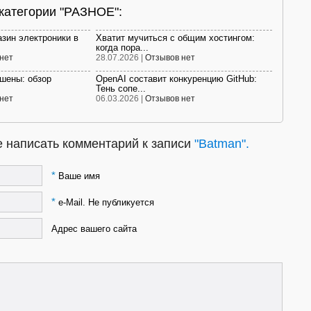
 категории "РАЗНОЕ":
азин электроники в
Хватит мучиться с общим хостингом:
когда пора...
нет
28.07.2026 |
Отзывов нет
ешены: обзор
OpenAI составит конкуренцию GitHub:
Тень сопе...
нет
06.03.2026 |
Отзывов нет
 написать комментарий к записи
"Batman".
*
Ваше имя
*
e-Mail. Не публикуется
Адрес вашего сайта