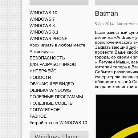
Batman
WINDOWS 10
WINDOWS 7
5 Дек 2014 |
Автор:
Admi
WINDOWS 8
WINDOWS 8.1
Всем известный супе
детей на «Android» 
WINDOWS PHONE
приключенческого эк
Xbox играть в любом месте
Захватывающий дух 
Антивирусы
провести Ваше свобо
города, со своими з
БЕЗОПАСНОСТЬ
– Летучей Мыши, все
ДЛЯ РАЗРАБОТЧИКОВ
жителей теперь в Ва
ИНТЕРФЕЙС
События разворачива
супер-герою вновь п
НОВОСТИ
обворожительной Си
ОБУЧАЮЩЕЕ ВИДЕО
сохраняется интрига
ОШИБКА WINDOWS
ПОЛЕЗНЫЕ ПРОГРАММЫ
ПОЛЕЗНЫЕ СОВЕТЫ
ПОПУЛЯРНОЕ
РАЗНОЕ
Устройства на WINDOWS 10
Windows Phone