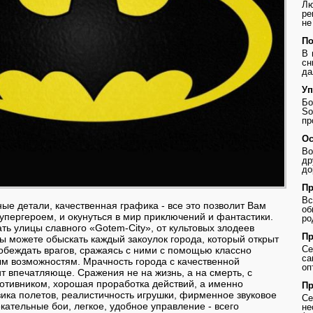
Лю
ре
не
По
В 
сн
да
Уп
Бо
So
пр
Ос
Во
др
до
Пр
В
е детали, качественная графика - все это позволит Вам
о
супергероем, и окунуться в мир приключений и фантастики.
ро
ть улицы славного «Gotem-City», от культовых злодеев
Пр
ы можете обыскать каждый закоулок города, который открыт
Се
обеждать врагов, сражаясь с ними с помощью классно
с
м возможностям. Мрачность города с качественной
оп
т впечатляюще. Сражения не на жизнь, а на смерть, с
отивником, хорошая проработка действий, а именно
Пр
ка полетов, реалистичность игрушки, фирменное звуковое
Се
кательные бои, легкое, удобное управление - всего
не