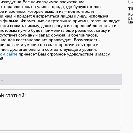
( ..
оизведут на Вас неизгладимое впечатление.
 отправляетесь на улицы города, где бушуют толпы
Ti
в и военных, которые вышли из – под контроля
Ко
и нам и придется встретиться лицом к лицу, используя
ра
з фильма. Фирменные смертельные приемы, героя не дадут
ма
сти выжить никому, даже врагу с изощренной ловкостью и
с которым нужно будет применить еще реакцию, логику и
исутствует солидный запас оружия, и боеприпасов,
ие для восстановления правосудия. Возможность
ои навыки и умения позволят прокачивать героя и
ния, достигая опыта и соответствующего уровня.
том сайте
принесет Вам огромное удовольствие и массу
ий.
»
й статьей: