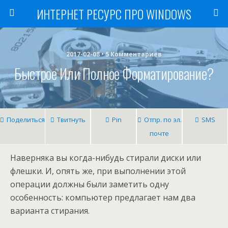
ИНТЕРНЕТ РЕСУРС ПРО WINDOWS
2017-02-08 • 5 Комментариев
Быстрое Или Полное Форматирование?
Поделиться
Твитнуть
Pin
Отпр. по эл.
SMS
почте
Наверняка вы когда-нибудь стирали диски или
флешки. И, опять же, при выполнении этой
операции должны были заметить одну
особенность: компьютер предлагает нам два
варианта стирания.