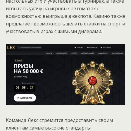
настольных игр и участвовать в турнирах, а также
испытать удачу на игровых автоматах с
возможностью выигрыша джекпота. Казино также
предлагает возможность делать ставки на спорт и
участвовать в играх с живыми дилерами.
Команда Лекс стремится предоставить своим
клиентам самые высокие стандарты