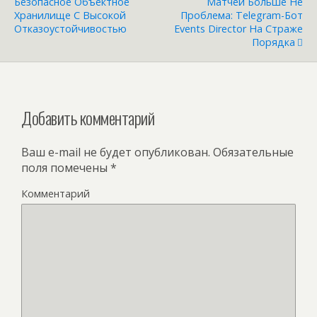
Безопасное Объектное
Матчей Больше Не
Хранилище С Высокой
Проблема: Telegram-Бот
Отказоустойчивостью
Events Director На Страже
Порядка
Добавить комментарий
Ваш e-mail не будет опубликован.
Обязательные
поля помечены
*
Комментарий