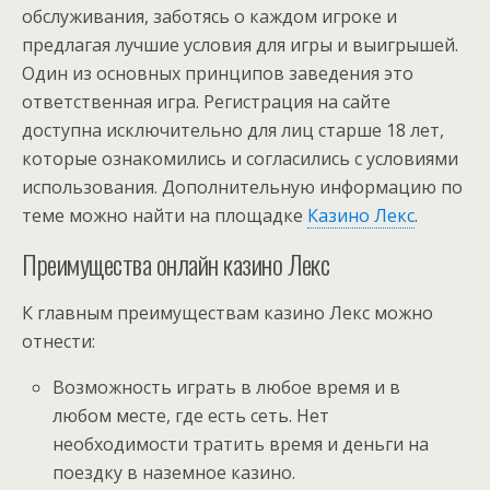
обслуживания, заботясь о каждом игроке и
предлагая лучшие условия для игры и выигрышей.
Один из основных принципов заведения это
ответственная игра. Регистрация на сайте
доступна исключительно для лиц старше 18 лет,
которые ознакомились и согласились с условиями
использования. Дополнительную информацию по
теме можно найти на площадке
Казино Лекс
.
Преимущества онлайн казино Лекс
К главным преимуществам казино Лекс можно
отнести:
Возможность играть в любое время и в
любом месте, где есть сеть. Нет
необходимости тратить время и деньги на
поездку в наземное казино.