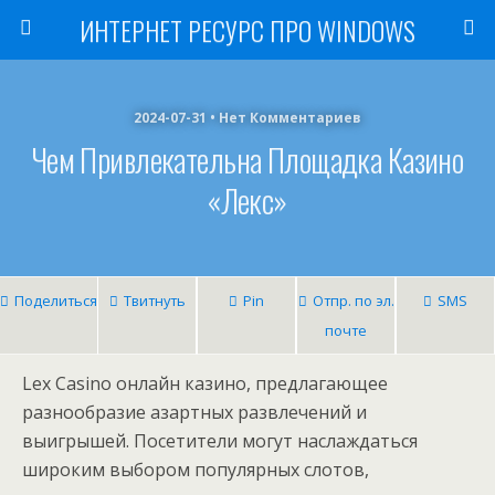
ИНТЕРНЕТ РЕСУРС ПРО WINDOWS
2024-07-31 • Нет Комментариев
Чем Привлекательна Площадка Казино
«Лекс»
Поделиться
Твитнуть
Pin
Отпр. по эл.
SMS
почте
Lex Casino онлайн казино, предлагающее
разнообразие азартных развлечений и
выигрышей. Посетители могут наслаждаться
широким выбором популярных слотов,