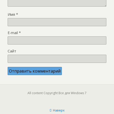
Имя
*
E-mail
*
Сайт
All content Copyright Все для Windows 7
Наверх