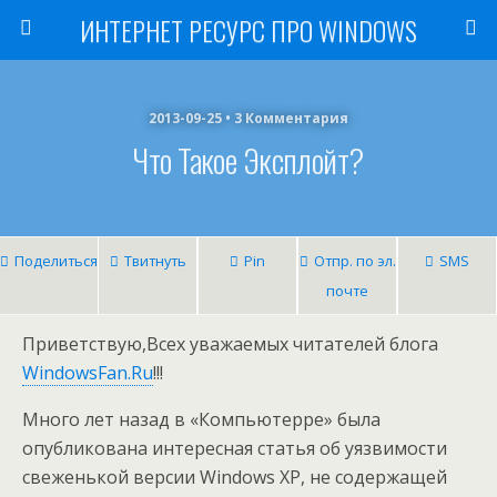
ИНТЕРНЕТ РЕСУРС ПРО WINDOWS
2013-09-25 • 3 Комментария
Что Такое Эксплойт?
Поделиться
Твитнуть
Pin
Отпр. по эл.
SMS
почте
Приветствую,Всех уважаемых читателей блога
WindowsFan.Ru
!!!
Много лет назад в «Компьютерре» была
опубликована интересная статья об уязвимости
свеженькой версии Windows XP, не содержащей