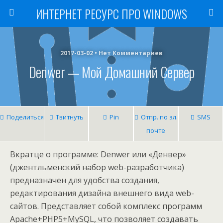
ИНТЕРНЕТ РЕСУРС ПРО WINDOWS
2017-03-02 • Нет Комментариев
Denwer — Мой Домашний Сервер
Поделиться
Твитнуть
Pin
Отпр. по эл.
SMS
почте
Вкратце о программе: Denwer или «Денвер»
(джентльменский набор web-разработчика)
предназначен для удобства создания,
редактирования дизайна внешнего вида web-
сайтов. Представляет собой комплекс программ
Apache+PHP5+MySQL, что позволяет создавать