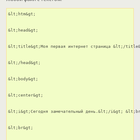
&lt;htm&gt;

&lt;head&gt;

&lt;title&gt;Моя первая интернет страница &lt;/title&
&lt;/head&gt;

&lt;body&gt;

&lt;center&gt;

&lt;i&gt;Сегодня замечательный день.&lt;/i&gt; &lt;br
&lt;br&gt;
