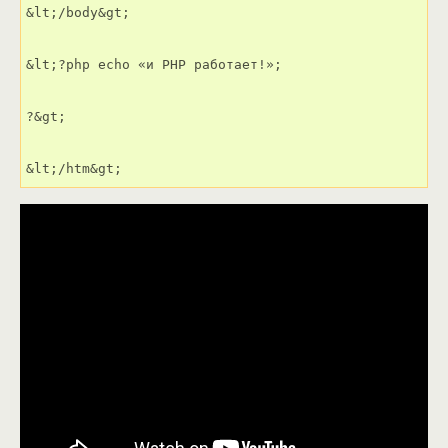
&lt;/body&gt;

&lt;?php echo «и PHP работает!»;

?&gt;

&lt;/htm&gt;