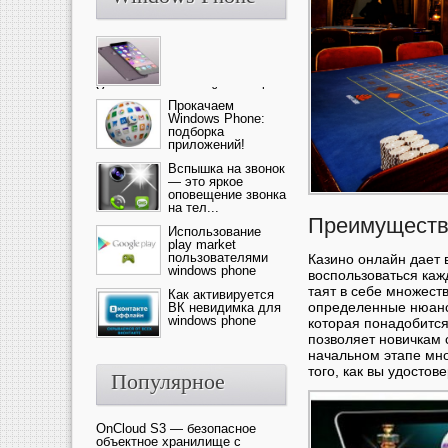
Ультрасовременный смартфон
— это новика от компании Ap...
Прокачаем
Windows Phone:
подборка
приложений!
Вспышка на звонок
— это яркое
оповещение звонка
на тел...
Преимуществ
Использование
play market
пользователями
Казино онлайн дает
windows phone
воспользоваться каж
таят в себе множест
Как активируется
определенные нюансы
ВК невидимка для
windows phone
которая понадобится
позволяет новичкам 
начальном этапе мно
того, как вы удостов
Популярное
OnCloud S3 — безопасное
объектное хранилище с