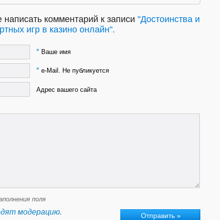
 написать комментарий к записи
"Достоинства и
ртных игр в казино онлайн".
*
Ваше имя
*
e-Mail. Не публикуется
Адрес вашего сайта
аполнения поля
одят модерацию.