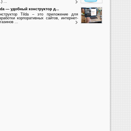
.) ...
lda — удобный конструктор д...
нструктор Tilda – это приложение для
зработки корпоративных сайтов, интернет-
газинов ...