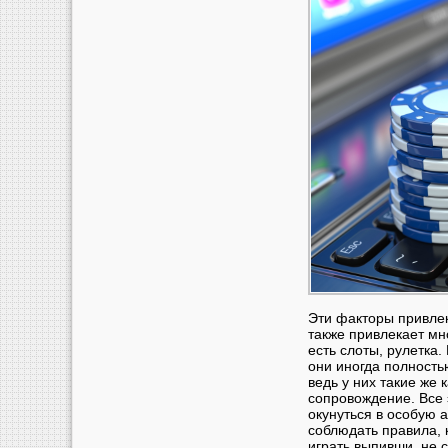
Эти факторы привлек
также привлекает мн
есть слоты, рулетка
они иногда полность
ведь у них такие же
сопровождение. Все 
окунуться в особую 
соблюдать правила, 
играть выпивши, не 