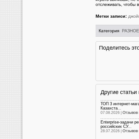
отслеживать, чтобы 
Метки записи:
джой
Категория
РАЗНОЕ
Поделитесь это
Другие статьи
ТОП 3 интернет-маг
Казахста...
07.08.2026 |
Отзывов 
Enterprise-задачи р
российских СУ...
28.07.2026 |
Отзывов 