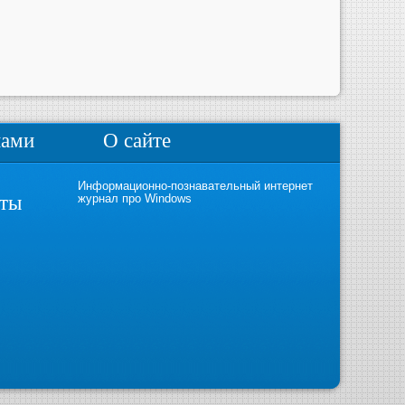
нами
О сайте
Информационно-познавательный интернет
кты
журнал про Windows