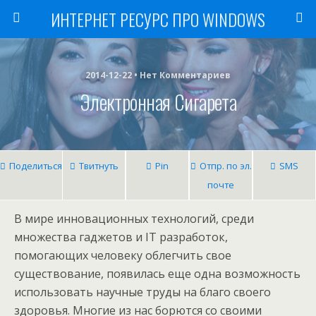
ИНТЕРНЕТ РЕСУРС ПРО WINDOWS
2014-12-22 • Нет Комментариев
Электронная Сигарета
Поделиться
Твитнуть
Pin
Отпр. по эл.
SMS
почте
В мире инновационных технологий, среди
множества гаджетов и IT разработок,
помогающих человеку облегчить свое
существование, появилась еще одна возможность
использовать научные труды на благо своего
здоровья. Многие из нас борются со своими