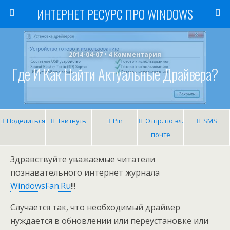
ИНТЕРНЕТ РЕСУРС ПРО WINDOWS
2014-04-07 • 4 Комментария
Где И Как Найти Актуальные Драйвера?
Поделиться
Твитнуть
Pin
Отпр. по эл.
SMS
почте
Здравствуйте уважаемые читатели
познавательного интернет журнала
WindowsFan.Ru
!!!
Случается так, что необходимый драйвер
нуждается в обновлении или переустановке или