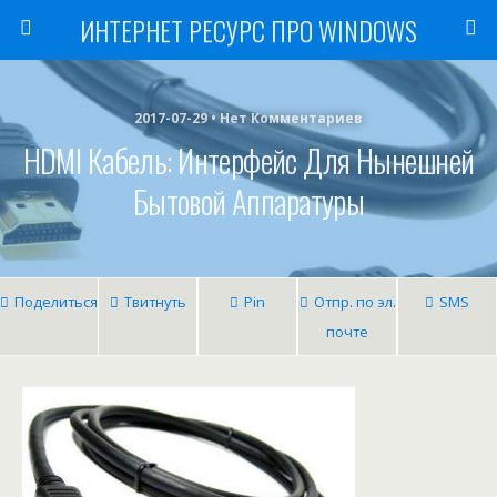
ИНТЕРНЕТ РЕСУРС ПРО WINDOWS
2017-07-29 • Нет Комментариев
HDMI Кабель: Интерфейс Для Нынешней
Бытовой Аппаратуры
Поделиться
Твитнуть
Pin
Отпр. по эл.
SMS
почте