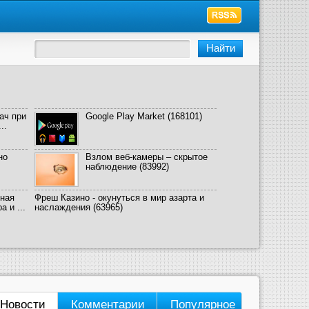
ач при
Google Play Market
(168101)
..
но
Взлом веб-камеры – скрытое
наблюдение
(83992)
ная
Фреш Казино - окунуться в мир азарта и
 и ...
наслаждения
(63965)
Новости
Комментарии
Популярное