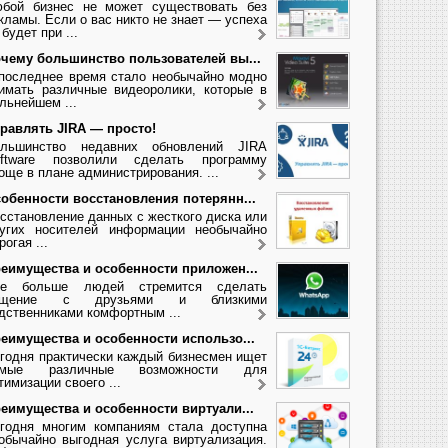
бой бизнес не может существовать без
кламы. Если о вас никто не знает — успеха
 будет при ...
чему большинство пользователей вы...
последнее время стало необычайно модно
имать различные видеоролики, которые в
льнейшем ...
равлять JIRA — просто!
льшинство недавних обновлений JIRA
ftware позволили сделать программу
още в плане администрирования. ...
обенности восстановления потерянн...
сстановление данных с жесткого диска или
угих носителей информации необычайно
рогая ...
еимущества и особенности приложен...
се больше людей стремится сделать
бщение с друзьями и близкими
дственниками комфортным ...
еимущества и особенности использо...
годня практически каждый бизнесмен ищет
амые различные возможности для
тимизации своего ...
еимущества и особенности виртуали...
годня многим компаниям стала доступна
обычайно выгодная услуга виртуализация.