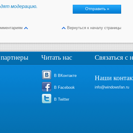
одят модерацию.
омментариям
Вернуться к началу страницы
партнеры
Читать нас
Связаться с 
В ВКонтакте
Наши конта
info@windowsfan.ru
В Facebook
В Twitter