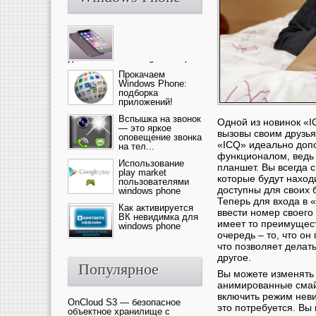
Ультрасовременный смартфон
— это новика от компании Ap...
Прокачаем
Windows Phone:
подборка
приложений!
Вспышка на звонок
Одной из новинок «I
— это яркое
вызовы своим друзья
оповещение звонка
«ICQ» идеально доп
на тел...
функционалом, ведь 
Использование
планшет. Вы всегда 
play market
которые будут наход
пользователями
доступны для своих б
windows phone
Теперь для входа в 
Как активируется
ввести номер своего
ВК невидимка для
имеет то преимущест
windows phone
очередь – то, что он
что позволяет делат
другое.
Популярное
Вы можете изменять 
анимированные смай
включить режим неви
OnCloud S3 — безопасное
это потребуется. Вы
объектное хранилище с