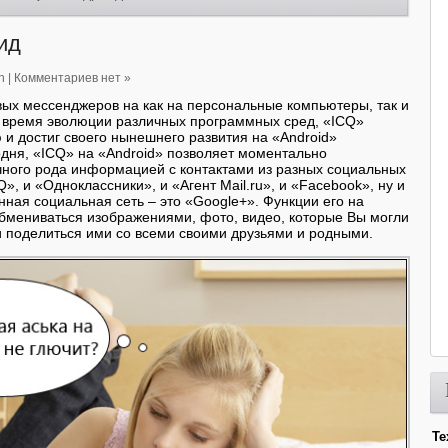
ид
n
|
Комментариев нет »
вых мессенджеров на как на персональные компьютеры, так и
е время эволюции различных программных сред, «ICQ»
и достиг своего нынешнего развития на «Android»
дня, «ICQ» на «Android» позволяет моментально
чного рода информацией с контактами из разных социальных
Q», и «Одноклассники», и «Агент Mail.ru», и «Facebook», ну и
ная социальная сеть – это «Google+». Функции его на
бмениваться изображениями, фото, видео, которые Вы могли
и поделиться ими со всеми своими друзьями и родными.
Те