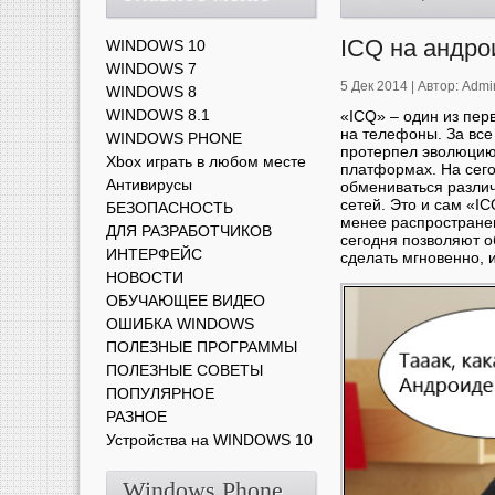
ICQ на андро
WINDOWS 10
WINDOWS 7
5 Дек 2014 |
Автор:
Admi
WINDOWS 8
WINDOWS 8.1
«ICQ» – один из пер
на телефоны. За вс
WINDOWS PHONE
протерпел эволюцию 
Xbox играть в любом месте
платформах. На сего
Антивирусы
обмениваться разли
сетей. Это и сам «IC
БЕЗОПАСНОСТЬ
менее распространен
ДЛЯ РАЗРАБОТЧИКОВ
сегодня позволяют о
ИНТЕРФЕЙС
сделать мгновенно, 
НОВОСТИ
ОБУЧАЮЩЕЕ ВИДЕО
ОШИБКА WINDOWS
ПОЛЕЗНЫЕ ПРОГРАММЫ
ПОЛЕЗНЫЕ СОВЕТЫ
ПОПУЛЯРНОЕ
РАЗНОЕ
Устройства на WINDOWS 10
Windows Phone