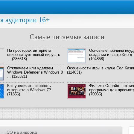
я аудитории 16+
Самые читаемые записи
На просторах интернета
Основные причины неуд
свирепствует новый вирус, к
создании и настройке д .
...
(285618)
(194858)
Отключаем или удаляем
Особенности игры в клубе Сол Кази
Windows Defender в Windows 8
(114631)
...
(125321)
Как увеличить скорость
Фильмы Онлайн – отлич
интернета в Windows 7?
программа для просмотра
(71856)
(70035)
→ ICQ на андроид