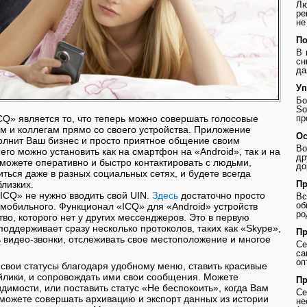
Лю
ре
не
По
В 
сн
да
Уп
Бо
So
пр
CQ» является то, что теперь можно совершать голосовые
м и коллегам прямо со своего устройства. Приложение
Ос
олнит Ваш бизнес и просто приятное общение своим
Во
его можно установить как на смартфон на «Android», так и на
др
сможете оперативно и быстро контактировать с людьми,
до
иться даже в разных социальных сетях, и будете всегда
Пр
лизких.
«ICQ» не нужно вводить свой UIN.
Здесь
достаточно просто
В
о
 мобильного. Функционал «ICQ» для «Android» устройств
ро
во, которого нет у других мессенджеров. Это в первую
 поддерживает сразу несколько протоколов, таких как «Skype»,
Пр
ь видео-звонки, отслеживать свое местоположение и многое
Се
с
оп
свои статусы благодаря удобному меню, ставить красивые
лики, и сопровождать ими свои сообщения. Можете
Пр
димости, или поставить статус «Не беспокоить», когда Вам
Се
 можете совершать архивацию и экспорт данных из истории
не