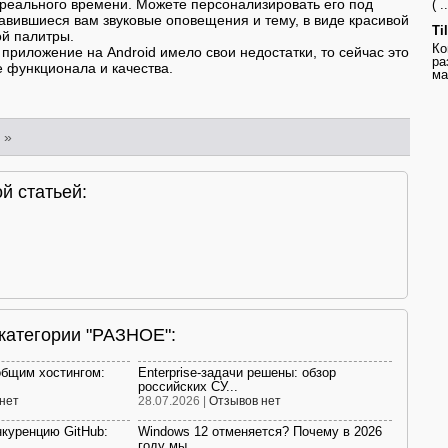
реального времени. Можете персонализировать его под
( ..
авившиеся вам звуковые оповещения и тему, в виде красивой
Ti
ой палитры.
Ко
приложение на Android имело свои недостатки, то сейчас это
ра
 функционала и качества.
ма
»
й статьей:
 категории "РАЗНОЕ":
общим хостингом:
Enterprise-задачи решены: обзор
российских СУ...
нет
28.07.2026 |
Отзывов нет
нкуренцию GitHub:
Windows 12 отменяется? Почему в 2026
году мы ...