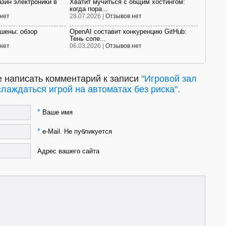
азин электроники в
Хватит мучиться с общим хостингом:
когда пора...
нет
28.07.2026 |
Отзывов нет
ешены: обзор
OpenAI составит конкуренцию GitHub:
Тень сопе...
нет
06.03.2026 |
Отзывов нет
 написать комментарий к записи
"Игровой зал
лаждаться игрой на автоматах без риска".
*
Ваше имя
*
e-Mail. Не публикуется
Адрес вашего сайта