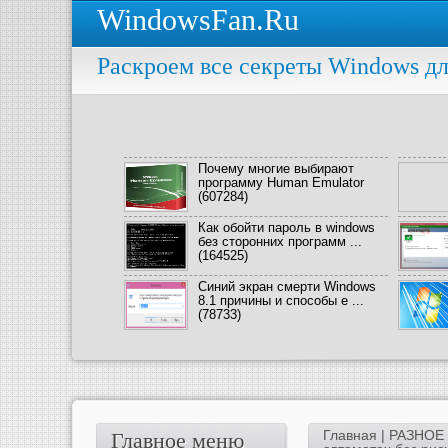
WindowsFan.Ru
Раскроем все секреты Windows дл
Почему многие выбирают
программу Human Emulator
(607284)
Как обойти пароль в windows
без сторонних программ ...
(164525)
Синий экран смерти Windows
8.1 причины и способы е ...
(78733)
Главная
|
РАЗНОЕ
Главное меню