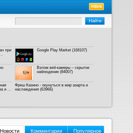
ач при
Google Play Market
(168107)
..
но
Взлом веб-камеры – скрытое
наблюдение
(84007)
ная
Фреш Казино - окунуться в мир азарта и
 и ...
наслаждения
(63966)
Новости
Комментарии
Популярное