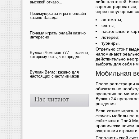
либо платежей. Если 
высокой отказо...
зарегистрироваться,
через популярные со
Преимущества игры в онлайн
казино Вавада
автоматы;
слоты;
настольные и кар
Почему играть онлайн казино
лотереи;
интересно
турниры.
Отдельно стоит выд
Вулкан Чемпион 777 — казино,
напоминают реальное
которому есть, что предло...
действительно неогр
выбрать для себя им
Мобильная ве
Вулкан Вегас: казино для
настоящих счастливчиков
После регистрации к
обязательно необход
вращения по минимал
Нас читают
Вулкан 24 предлагае
рождения.
Если хотите играть 
скачать мобильное 
сайте или в Плей Ма
практически ничем н
азартными играми и 
Пополнять свой сче