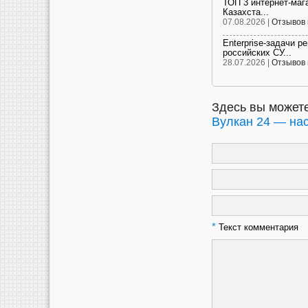
ТОП 3 интернет-маг
Казахста...
07.08.2026 |
Отзывов 
Enterprise-задачи р
российских СУ...
28.07.2026 |
Отзывов 
Здесь вы можете
Вулкан 24 — нас
*
Текст комментария