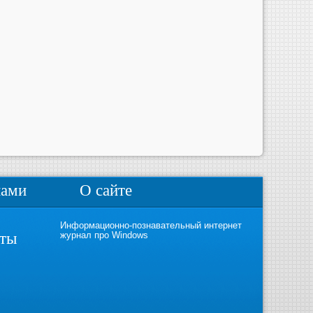
нами
О сайте
Информационно-познавательный интернет
кты
журнал про Windows