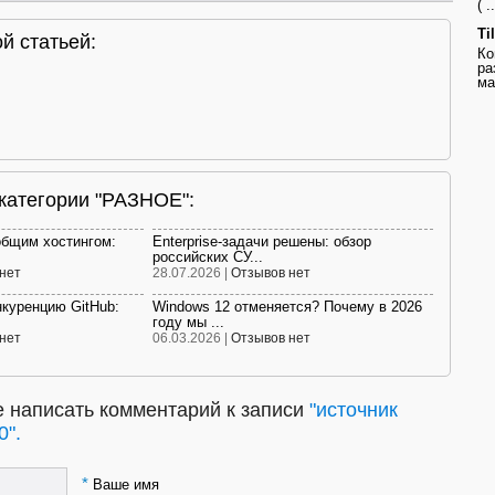
( ..
Ti
й статьей:
Ко
ра
ма
 категории "РАЗНОЕ":
общим хостингом:
Enterprise-задачи решены: обзор
российских СУ...
нет
28.07.2026 |
Отзывов нет
нкуренцию GitHub:
Windows 12 отменяется? Почему в 2026
году мы ...
нет
06.03.2026 |
Отзывов нет
 написать комментарий к записи
"источник
0".
*
Ваше имя