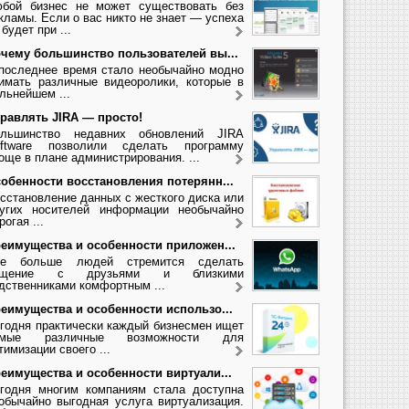
бой бизнес не может существовать без
кламы. Если о вас никто не знает — успеха
 будет при ...
чему большинство пользователей вы...
последнее время стало необычайно модно
имать различные видеоролики, которые в
льнейшем ...
равлять JIRA — просто!
льшинство недавних обновлений JIRA
ftware позволили сделать программу
още в плане администрирования. ...
обенности восстановления потерянн...
сстановление данных с жесткого диска или
угих носителей информации необычайно
рогая ...
еимущества и особенности приложен...
се больше людей стремится сделать
бщение с друзьями и близкими
дственниками комфортным ...
еимущества и особенности использо...
годня практически каждый бизнесмен ищет
амые различные возможности для
тимизации своего ...
еимущества и особенности виртуали...
годня многим компаниям стала доступна
обычайно выгодная услуга виртуализация.