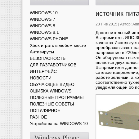
источник пит
WINDOWS 10
WINDOWS 7
23 Янв 2015 |
Автор:
Adm
WINDOWS 8
WINDOWS 8.1
Дополнительный ист
Выпрямитель ИПС-30
WINDOWS PHONE
качества.Используе
Xbox играть в любом месте
преобразовывают нап
Антивирусы
напряжение в 220вол
Он оборудован выкл
БЕЗОПАСНОСТЬ
является двухполюс
ДЛЯ РАЗРАБОТЧИКОВ
Выпрямители данног
ИНТЕРФЕЙС
сетевое напряжение,
работе зелёный, а к
НОВОСТИ
соответственно тухн
ОБУЧАЮЩЕЕ ВИДЕО
уведомляющей об по
ОШИБКА WINDOWS
ПОЛЕЗНЫЕ ПРОГРАММЫ
ПОЛЕЗНЫЕ СОВЕТЫ
ПОПУЛЯРНОЕ
РАЗНОЕ
Устройства на WINDOWS 10
Windows Phone