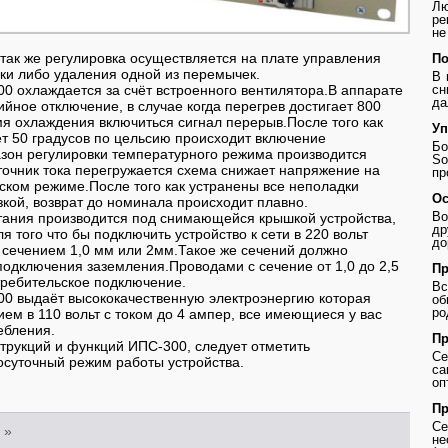
Лю
ре
не
 так же регулировка осуществляется на плате управления
По
ки либо удаления одной из перемычек.
В 
сн
 охлаждается за счёт встроенного вентилятора.В аппарате
да
йное отключение, в случае когда перегрев достигает 800
мя охлаждения включиться сигнал перерыв.После того как
Уп
т 50 градусов по цельсию происходит включение
Бо
зон регулировки температурного режима производится
So
точник тока перегружается схема снижает напряжение на
пр
ском режиме.После того как устранены все неполадки
Ос
зкой, возврат до номинала происходит плавно.
Во
тания производится под снимающейся крышкой устройства,
др
я того что бы подключить устройство к сети в 220 вольт
до
 сечением 1,0 мм или 2мм.Такое же сечений должно
подключения заземления.Проводами с сечение от 1,0 до 2,5
Пр
требительское подключение.
В
0 выдаёт высококачественную электроэнергию которая
о
ро
ем в 110 вольт с током до 4 ампер, все имеющиеся у вас
ебления.
Пр
трукций и функций ИПС-300, следует отметить
Се
осуточный режим работы устройства.
с
оп
Пр
Се
»
не