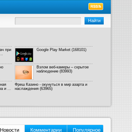
ач при
Google Play Market
(168101)
..
но
Взлом веб-камеры – скрытое
наблюдение
(83993)
ная
Фреш Казино - окунуться в мир азарта и
 и ...
наслаждения
(63965)
Новости
Комментарии
Популярное