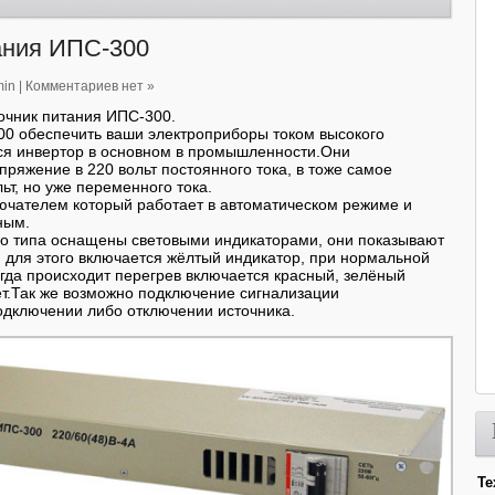
ания ИПС-300
in
|
Комментариев нет »
очник питания ИПС-300.
0 обеспечить ваши электроприборы током высокого
тся инвертор в основном в промышленности.Они
ряжение в 220 вольт постоянного тока, в тоже самое
ьт, но уже переменного тока.
ючателем который работает в автоматическом режиме и
ным.
о типа оснащены световыми индикаторами, они показывают
 для этого включается жёлтый индикатор, при нормальной
огда происходит перегрев включается красный, зелёный
ет.Так же возможно подключение сигнализации
дключении либо отключении источника.
Те