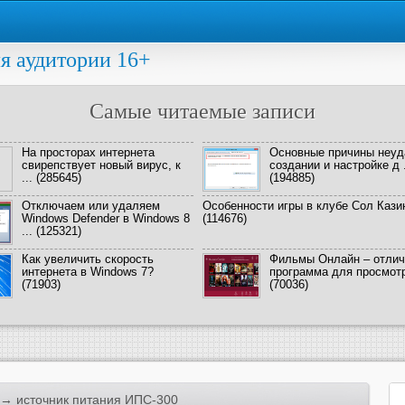
я аудитории 16+
Самые читаемые записи
На просторах интернета
Основные причины неуд
свирепствует новый вирус, к
создании и настройке д .
...
(285645)
(194885)
Отключаем или удаляем
Особенности игры в клубе Сол Кази
Windows Defender в Windows 8
(114676)
...
(125321)
Как увеличить скорость
Фильмы Онлайн – отлич
интернета в Windows 7?
программа для просмотра
(71903)
(70036)
→ источник питания ИПС-300