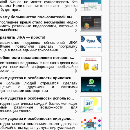
бой бизнес не может существовать без
кламы. Если о вас никто не знает — успеха
 будет при ...
чему большинство пользователей вы...
последнее время стало необычайно модно
имать различные видеоролики, которые в
льнейшем ...
равлять JIRA — просто!
льшинство недавних обновлений JIRA
ftware позволили сделать программу
още в плане администрирования. ...
обенности восстановления потерянн...
сстановление данных с жесткого диска или
угих носителей информации необычайно
рогая ...
еимущества и особенности приложен...
се больше людей стремится сделать
бщение с друзьями и близкими
дственниками комфортным ...
еимущества и особенности использо...
годня практически каждый бизнесмен ищет
амые различные возможности для
тимизации своего ...
еимущества и особенности виртуали...
годня многим компаниям стала доступна
обычайно выгодная услуга виртуализация.