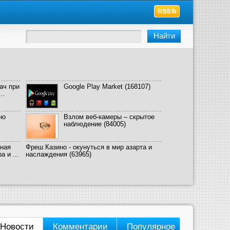
ач при
Google Play Market
(168107)
..
но
Взлом веб-камеры – скрытое
наблюдение
(84005)
ная
Фреш Казино - окунуться в мир азарта и
 и ...
наслаждения
(63965)
Новости
Комментарии
Популярное