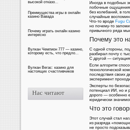
высокой отказо...
Иногда в подобных э
побочные ощущения.
без колебаний, в го
Преимущества игры в онлайн
случайные воспомин
казино Вавада
Что-то вроде
Fugu С
но почему-то запоми
привычного ряда мы
Почему играть онлайн казино
интересно
Почему это н
С одной стороны, по
Вулкан Чемпион 777 — казино,
которому есть, что предло...
разбирал почту с ты
С другой — ситуация
Если алгоритм спосо
Вулкан Вегас: казино для
технологической ком
настоящих счастливчиков
последствия своих д
эксперимент проходи
Эксперты по безопас
потенциал ИИ, но и 
Нас читают
дорого — особенно 
юридически значимо
Что это гово
Этот случай стал на
из разряда «помощн
не просто подсказыв