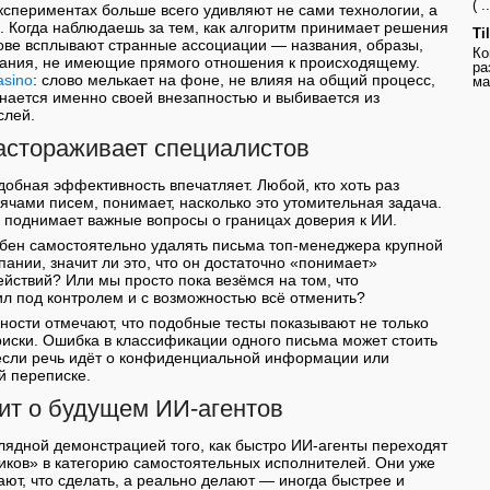
( ..
кспериментах больше всего удивляют не сами технологии, а
 Когда наблюдаешь за тем, как алгоритм принимает решения
Ti
лове всплывают странные ассоциации — названия, образы,
Ко
ания, не имеющие прямого отношения к происходящему.
ра
asino
: слово мелькает на фоне, не влияя на общий процесс,
ма
нается именно своей внезапностью и выбивается из
слей.
астораживает специалистов
добная эффективность впечатляет. Любой, кто хоть раз
сячами писем, понимает, насколько это утомительная задача.
 поднимает важные вопросы о границах доверия к ИИ.
бен самостоятельно удалять письма топ-менеджера крупной
пании, значит ли это, что он достаточно «понимает»
ействий? Или мы просто пока везёмся на том, что
л под контролем и с возможностью всё отменить?
ности отмечают, что подобные тесты показывают не только
риски. Ошибка в классификации одного письма может стоить
если речь идёт о конфиденциальной информации или
й переписке.
рит о будущем ИИ-агентов
глядной демонстрацией того, как быстро ИИ-агенты переходят
иков» в категорию самостоятельных исполнителей. Они уже
ают, что сделать, а реально делают — иногда быстрее и