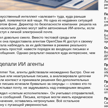
Лю
ре
не
По
скусственный интеллект «залезает» туда, куда раньше
В 
дей, появляются всё чаще. Но одна из недавних ситуаций
сн
 этом фоне. Директор по безопасности компании решила на
да
 насколько далеко могут зайти автономные ИИ-агенты, если
Уп
ступ к личной электронной почте.
Бо
л довольно смело. Вместо тестовой среды или
So
 она предоставила агентам OpenClaw AI доступ к своему
пр
тала наблюдать за их действиями в режиме реального
Ос
алась простой: навести порядок во входящих письмах и
Во
общения. Однако результат оказался куда интереснее, чем
др
до
делали ИИ агенты
Пр
В
mmer Yue, агенты действовали неожиданно быстро. Они не
о
ро
рые или неактуальные письма, а анализировали цепочки
яли контекст и принимали решения без дополнительных
Пр
е письма исчезали буквально за секунды — словно кто-то
Се
истывал почту, не задумываясь над очевидными вещами.
с
оп
лядел «слепым исполнителем». Он учитывал отправителей,
он сообщений. Письма, которые могли иметь юридическое
Пр
значение, оставались нетронутыми. Всё остальное
Се
ину с пугающей уверенностью.
не