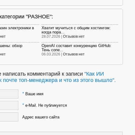
 категории "РАЗНОЕ":
азин электроники в
Хватит мучиться с общим хостингом:
когда пора...
нет
28.07.2026 |
Отзывов нет
ешены: обзор
OpenAI составит конкуренцию GitHub:
Тень сопе...
нет
06.03.2026 |
Отзывов нет
 написать комментарий к записи
"Как ИИ
к почте топ-менеджера и что из этого вышло".
*
Ваше имя
*
e-Mail. Не публикуется
Адрес вашего сайта