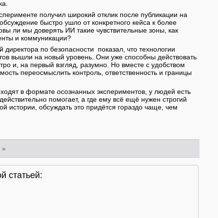
ка.
сперименте получил широкий отклик после публикации на
 обсуждение быстро ушло от конкретного кейса к более
овы ли мы доверять ИИ такие чувствительные зоны, как
енты и коммуникации?
й директора по безопасности показал, что технологии
ов вышли на новый уровень. Они уже способны действовать
тро и, на первый взгляд, разумно. Но вместе с удобством
мость переосмыслить контроль, ответственность и границы
оходят в формате осознанных экспериментов, у людей есть
действительно помогает, а где ему всё ещё нужен строгий
той истории, обсуждать это придётся гораздо чаще, чем
»
й статьей: