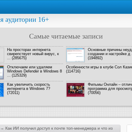
я аудитории 16+
Самые читаемые записи
На просторах интернета
Основные причины неуд
свирепствует новый вирус, к
создании и настройке д .
...
(285675)
(194892)
Отключаем или удаляем
Особенности игры в клубе Сол Кази
Windows Defender в Windows 8
(114716)
...
(125329)
Как увеличить скорость
Фильмы Онлайн – отлич
интернета в Windows 7?
программа для просмотра
(72011)
(70056)
→ Как ИИ получил доступ к почте топ-менеджера и что из