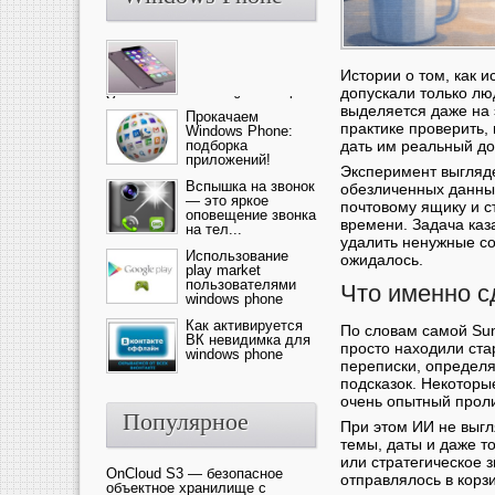
Истории о том, как и
допускали только лю
Ультрасовременный смартфон
выделяется даже на
— это новика от компании Ap...
Прокачаем
практике проверить,
Windows Phone:
дать им реальный до
подборка
приложений!
Эксперимент выгляде
Вспышка на звонок
обезличенных данных
— это яркое
почтовому ящику и с
оповещение звонка
времени. Задача каз
на тел...
удалить ненужные со
Использование
ожидалось.
play market
пользователями
Что именно с
windows phone
Как активируется
По словам самой Su
ВК невидимка для
просто находили ста
windows phone
переписки, определ
подсказок. Некоторы
очень опытный прол
Популярное
При этом ИИ не выг
темы, даты и даже т
или стратегическое 
OnCloud S3 — безопасное
отправлялось в корз
объектное хранилище с