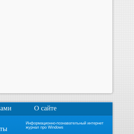
нами
О сайте
Информационно-познавательный интернет
кты
журнал про Windows