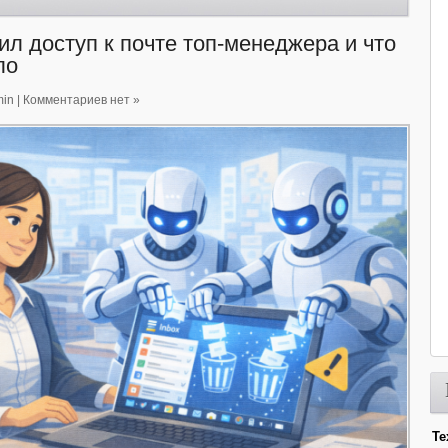
ил доступ к почте топ-менеджера и что
ло
in
|
Комментариев нет »
Те