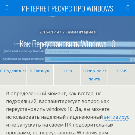
ИНТЕРНЕТ РЕСУРС ПРО WINDOWS
2016-01-14 • 7 Комментариев
Как Переустановить Windows 10
Поделиться
Твитнуть
Pin
Отпр. по эл.
SMS
почте
В определенный момент, как всегда, не
подходящий, вас заинтересует вопрос, как
переустановить windows 10. Да, вы можете
использовать надежный лицензионный
антивирус
и не запускать на своем ПК подозрительных
программ, но переустановка Windows вам